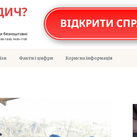
ізи
Факти і цифри
Корисна інформація