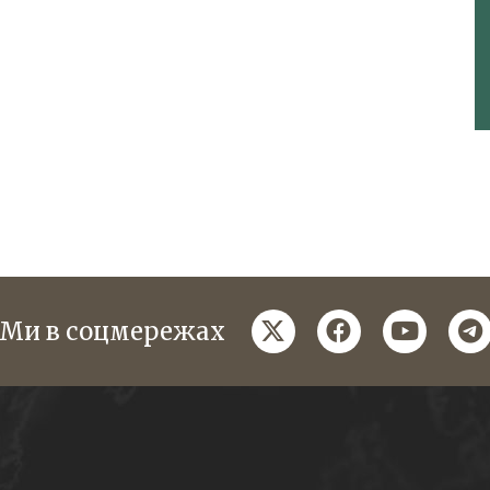
twitter
facebook
youtube
te
Ми в соцмережах