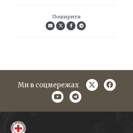
Поширити
twitter
faceboo
Ми в соцмережах
youtube
telegram