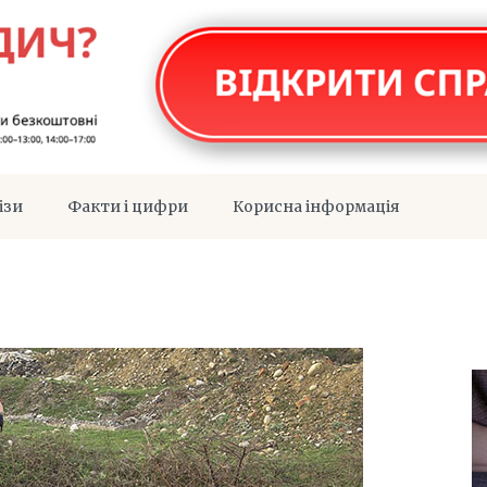
ізи
Факти і цифри
Корисна інформація