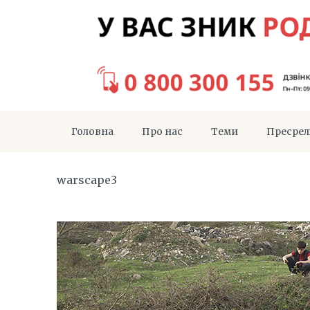
Головна
Про нас
Теми
Пресрел
warscape3