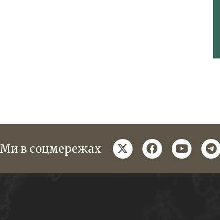
twitter
facebook
youtube
te
Ми в соцмережах