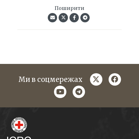
Поширити
twitter
faceboo
Ми в соцмережах
youtube
telegram