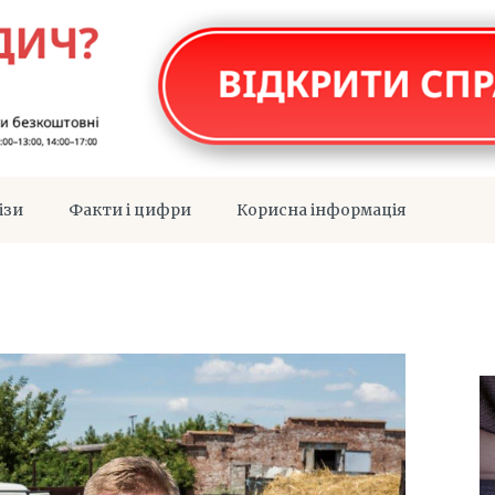
ізи
Факти і цифри
Корисна інформація