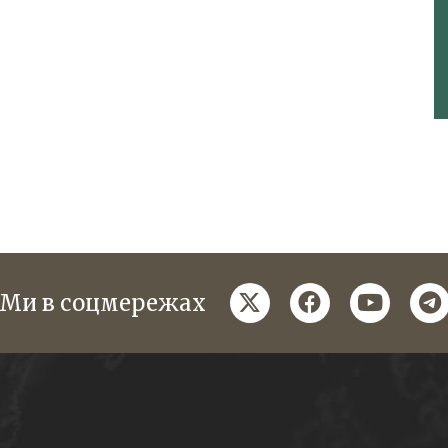
twitter
facebook
youtube
te
Ми в соцмережах