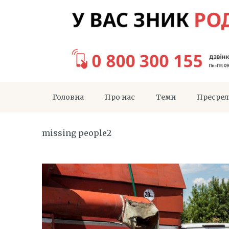
Головна
Про нас
Теми
Пресрел
missing people2