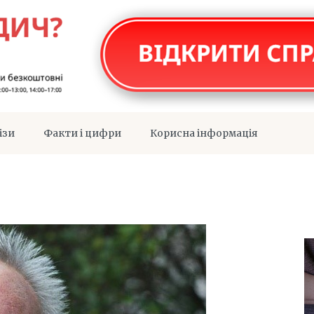
ізи
Факти і цифри
Корисна інформація