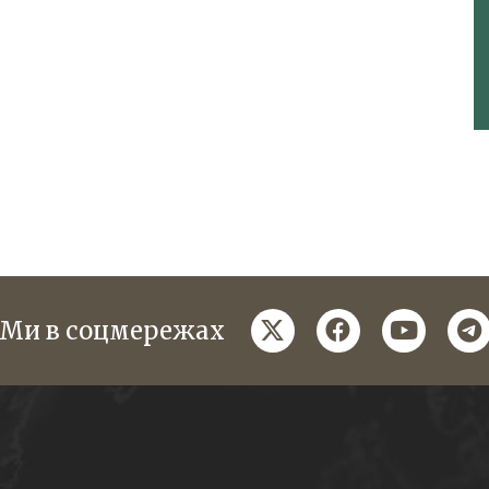
twitter
facebook
youtube
te
Ми в соцмережах