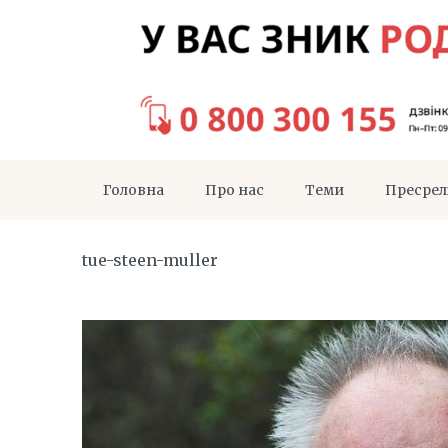
Головна
Про нас
Теми
Пресрел
tue-steen-muller