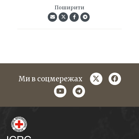
Поширити
twitter
faceboo
Ми в соцмережах
youtube
telegram