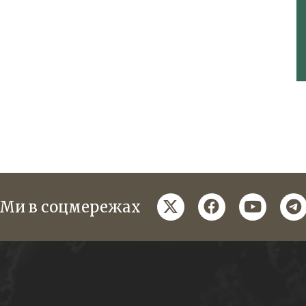
twitter
facebook
youtube
te
Ми в соцмережах