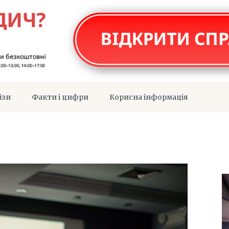
ізи
Факти і цифри
Корисна інформація