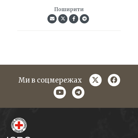
Поширити
twitter
faceboo
Ми в соцмережах
youtube
telegram