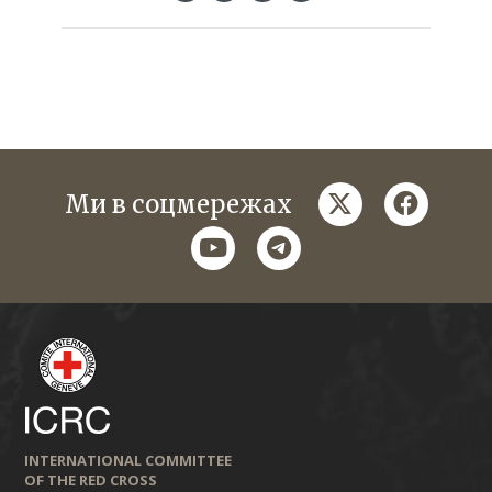
twitter
faceboo
Ми в соцмережах
youtube
telegram
INTERNATIONAL COMMITTEE
OF THE RED CROSS