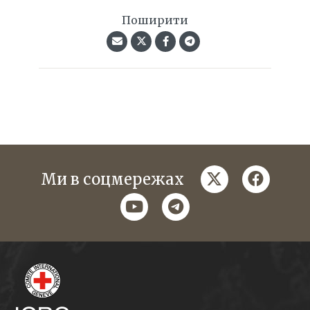
Поширити
twitter
faceboo
Ми в соцмережах
youtube
telegram