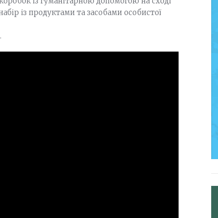
 коробок із гуманітарною допомогою на сході
абір із продуктами та засобами особистої
.