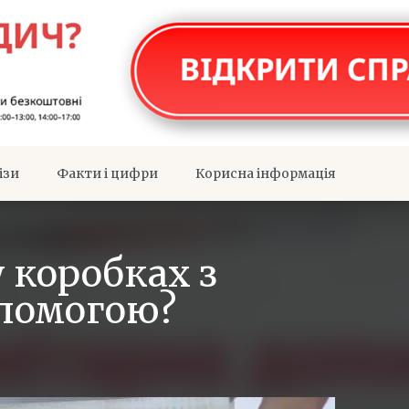
ізи
Факти і цифри
Корисна інформація
 коробках з
помогою?