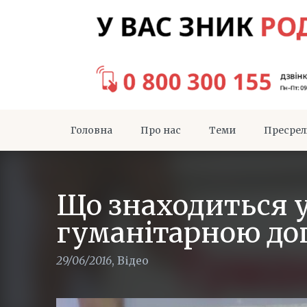
Головна
Про нас
Теми
Пресрел
Що знаходиться у
гуманітарною до
29/06/2016
,
Відео