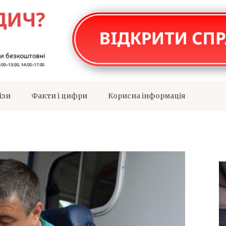
ізи
Факти і цифри
Корисна інформація