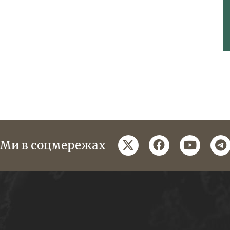
twitter
facebook
youtube
te
Ми в соцмережах