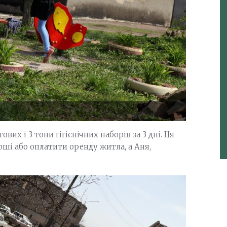
их і 3 тони гігієнічних наборів за 3 дні. Ця
і або оплатити оренду житла, а Аня,