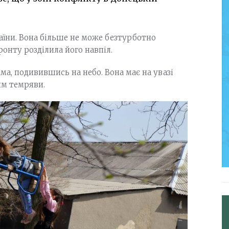
раїни. Вона більше не може безтурботно
ронту розділила його навпіл.
ма, подивившись на небо. Вона має на увазі
ям темряви.