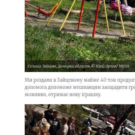
Селище Зайцеве, Донецька область © Юрій Орлов/ МКЧХ
Ми роздали в Зайцевому майже 40 тон продуктов
допомога допоможе мешканцям заощадити грош
можливо, отримає нову іграшку.