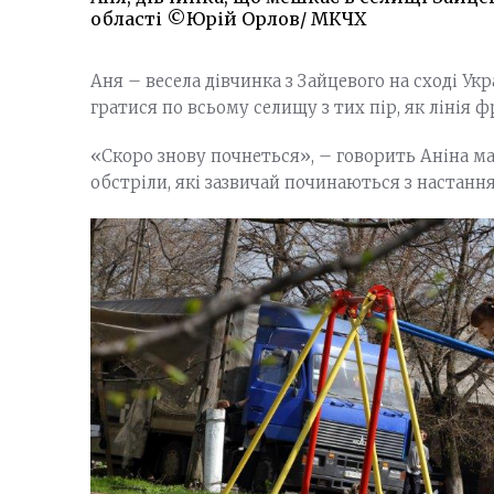
області ©Юрій Орлов/ МКЧХ
Аня – весела дівчинка з Зайцевого на сході Ук
гратися по всьому селищу з тих пір, як лінія ф
«Скоро знову почнеться», – говорить Аніна ма
обстріли, які зазвичай починаються з настанн