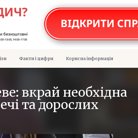
ізи
Факти і цифри
Корисна інформація
ве: вкрай необхідна
ечі та дорослих