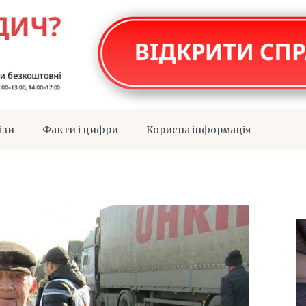
ізи
Факти і цифри
Корисна інформація