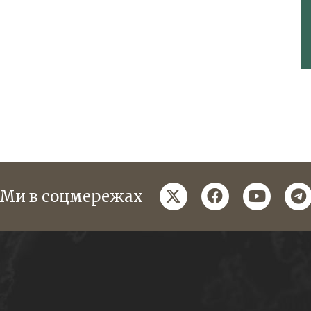
twitter
facebook
youtube
te
Ми в соцмережах