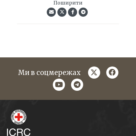
Поширити
twitter
faceboo
Ми в соцмережах
youtube
telegram