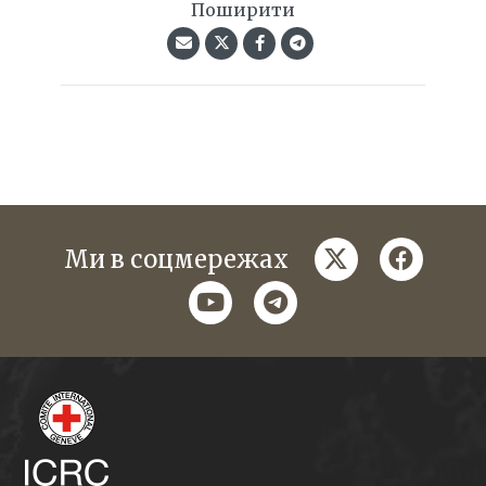
Поширити
twitter
faceboo
Ми в соцмережах
youtube
telegram