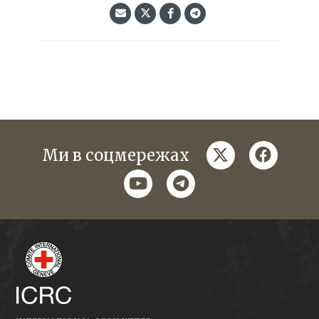
twitter
faceboo
Ми в соцмережах
youtube
telegram