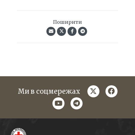
Поширити
twitter
faceboo
Ми в соцмережах
youtube
telegram