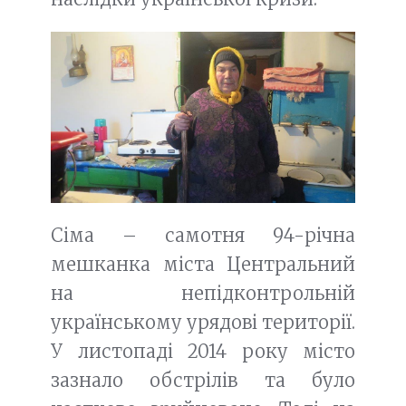
Сіма – самотня 94-річна
мешканка міста Центральний
на непідконтрольній
українському урядові території.
У листопаді 2014 року місто
зазнало обстрілів та було