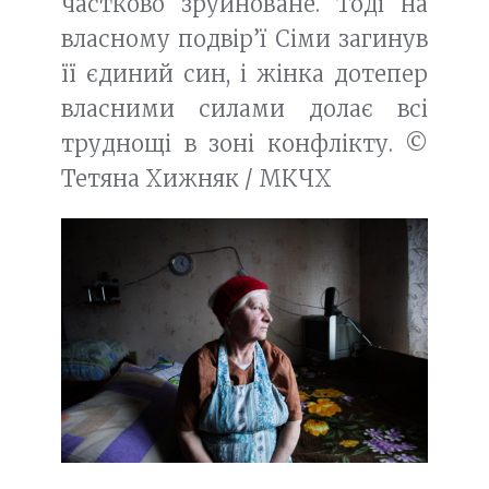
частково зруйноване. Тоді на
власному подвір’ї Сіми загинув
її єдиний син, і жінка дотепер
власними силами долає всі
труднощі в зоні конфлікту. ©
Тетяна Хижняк / МКЧХ