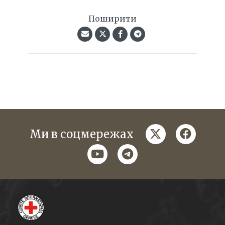
Поширити
twitter
faceboo
Ми в соцмережах
youtube
telegram