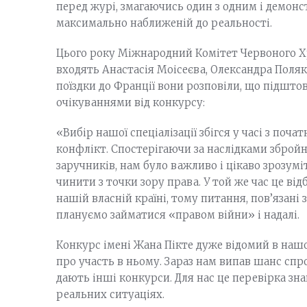
перед журі, змагаючись один з одним і демонс
максимально наближеній до реальності.
Цього року Міжнародний Комітет Червоного Хр
входять Анастасія Моісеєва, Олександра Поляк
поїздки до Франції вони розповіли, що підштов
очікуваннями від конкурсу:
«Вибір нашої спеціалізації збігся у часі з поча
конфлікт. Спостерігаючи за наслідками збройн
заручників, нам було важливо і цікаво зрозум
чинити з точки зору права. У той же час це відб
нашій власній країні, тому питання, пов’язані 
плануємо займатися «правом війни» і надалі.
Конкурс імені Жана Пікте дуже відомий в нашо
про участь в ньому. Зараз нам випав шанс спро
дають інші конкурси. Для нас це перевірка зна
реальних ситуаціях.