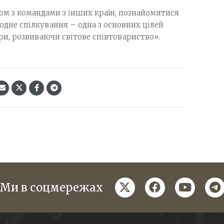
ом з командами з інших країн, познайомитися
дне спілкування – одна з основних цілей
ри, розвиваючи світове співтовариство».
twitter
facebook
youtube
te
Ми в соцмережах