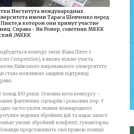
ентки Института международных
верситета имени Тараса Шевченко перед
 Пикте,в котором они примут участие
ниц. Справа - Ян Ромер, советник МККК
рский /МККК
 відбудеться конкурс імені Жана Пікте з
ctet Competition), в якому візьме участь
носин Київського національного університету
нди стала можливою завдяки підтримці
аїні.
 понад 100 років. Основна мета конкурсу –
ння фактичних сценаріїв і рольових ігор. У
хідно застосувати знання міжнародного
 регулює ведення збройних дій та надає захист
еальні умови: збройний конфлікт, гуманітарна
. Команди представляють свої правові позиції