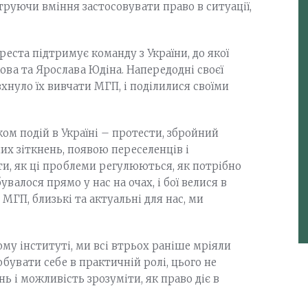
труючи вміння застосовувати право в ситуації,
еста підтримує команду з України, до якої
ова та Ярослава Юдіна. Напередодні своєї
хнуло їх вивчати МГП, і поділилися своїми
тком подій в Україні – протести, збройний
их зіткнень, появою переселенців і
іти, як ці проблеми регулюються, як потрібно
увалося прямо у нас на очах, і бої велися в
з МГП, близькі та актуальні для нас, ми
му інституті, ми всі втрьох раніше мріяли
бувати себе в практичній ролі, цього не
нь і можливість зрозуміти, як право діє в