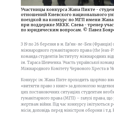
Участницы конкурса Жана Пикте - студ
отношений Киевского национального уні
поездкой на конкурс по МГП имени Жана
при поддержке МККК. Слева - тренер учас
по юридическим вопросам. © Павел Боя
З 19 по 26 березня в м. Ев’ян-ле-Бен (Франція)
міжнародного гуманітарного права (the Jean-Pi
команда студентів Інституту міжнародних від
ім. Тараса Шевченка. Участь української кома
Міжнародного Комітету Червоного Хреста в Укр
Конкурс ім. Жана Пікте проходить щорічно вже
«витягти право з книг» за допомогою моделюва
цих постановочних ситуаціях студентам необ
гуманітарного права (МГП) – галузі права, що
жертвам війни. Під час конкурсу імітуються р
місія, доповідь перед міністром оборони і т.д