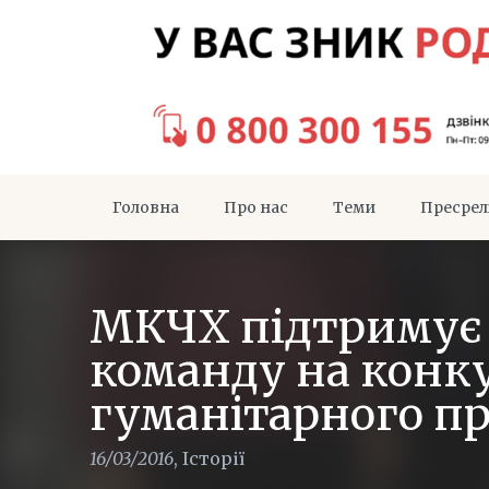
Головна
Про нас
Теми
Пресрел
МКЧХ підтримує 
команду на конку
гуманітарного п
16/03/2016
,
Історії