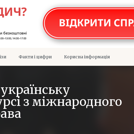
ізи
Факти і цифри
Корисна інформація
українську
рсі з міжнародного
рава