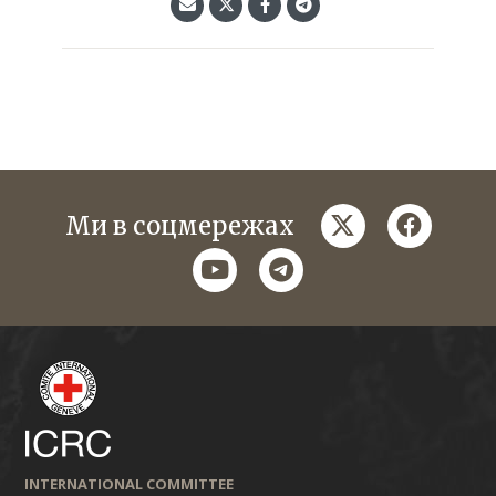
twitter
faceboo
Ми в соцмережах
youtube
telegram
INTERNATIONAL COMMITTEE