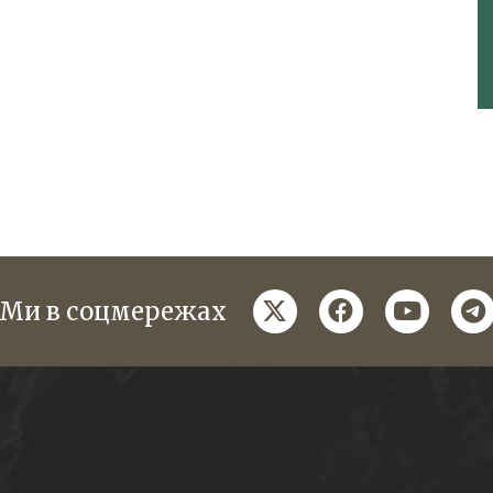
twitter
facebook
youtube
te
Ми в соцмережах