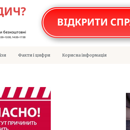
ізи
Факти і цифри
Корисна інформація