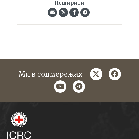
Поширити
twitter
faceboo
Ми в соцмережах
youtube
telegram