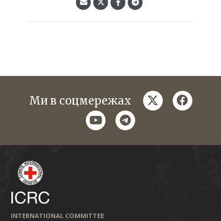
twitter
faceboo
Ми в соцмережах
youtube
telegram
INTERNATIONAL COMMITTEE