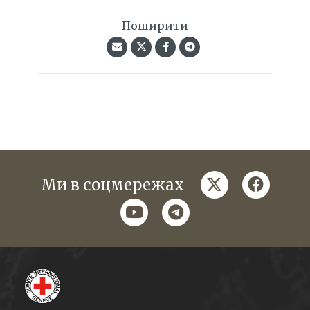
Поширити
twitter
faceboo
Ми в соцмережах
youtube
telegram