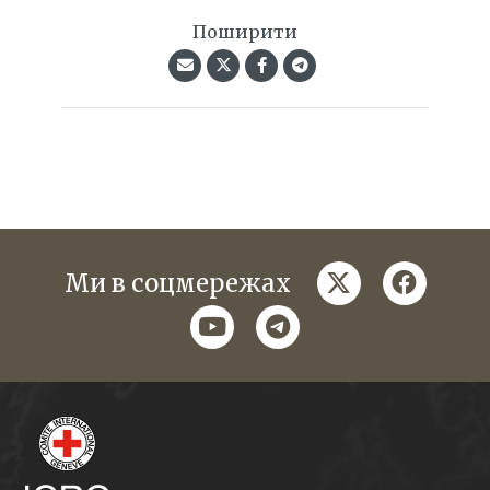
Поширити
twitter
faceboo
Ми в соцмережах
youtube
telegram