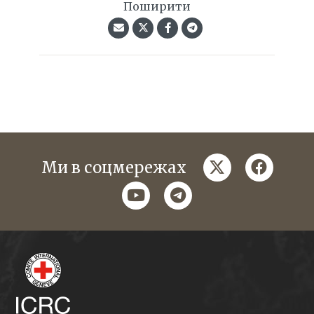
Поширити
twitter
faceboo
Ми в соцмережах
youtube
telegram