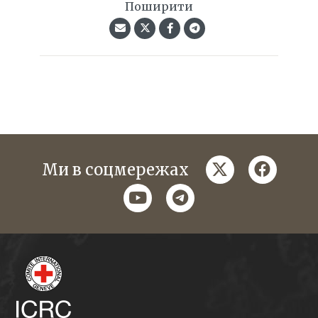
Поширити
twitter
faceboo
Ми в соцмережах
youtube
telegram