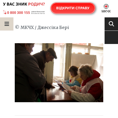
© МКЧХ / Джессіка Бері