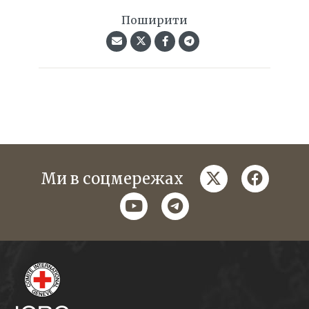
Поширити
twitter
faceboo
Ми в соцмережах
youtube
telegram