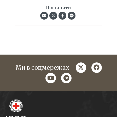
Поширити
twitter
faceboo
Ми в соцмережах
youtube
telegram