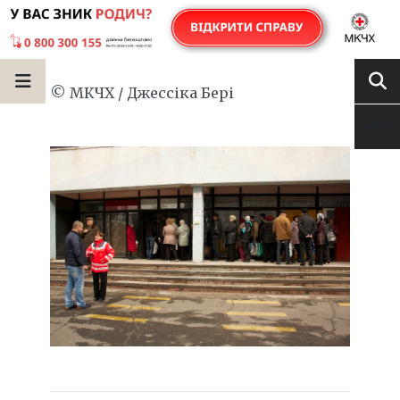
© МКЧХ / Джессіка Бері