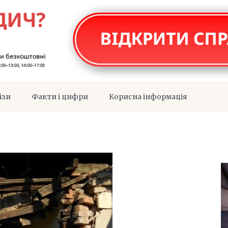
ізи
Факти і цифри
Корисна інформація