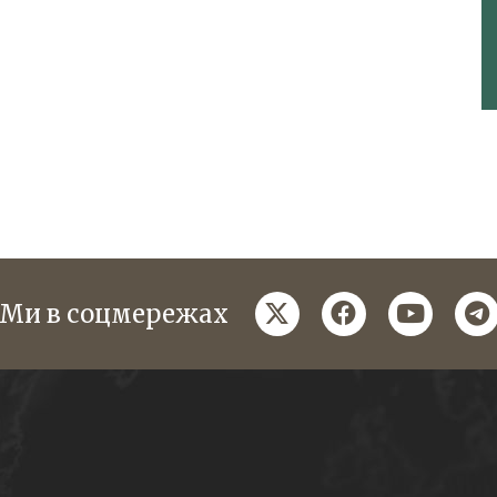
twitter
facebook
youtube
te
Ми в соцмережах