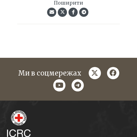
Поширити
twitter
faceboo
Ми в соцмережах
youtube
telegram