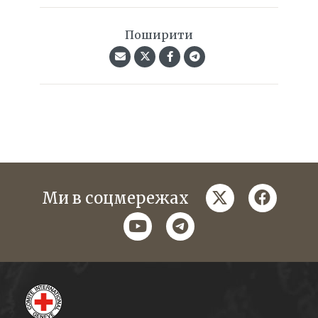
Поширити
twitter
faceboo
Ми в соцмережах
youtube
telegram