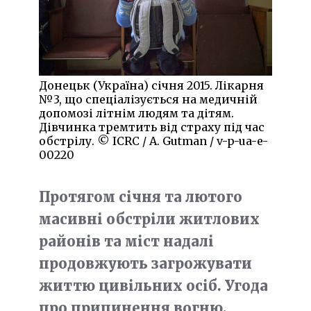
Донецьк (Україна) січня 2015. Лікарня
№3, що спеціалізується на медичній
допомозі літнім людям та дітям.
Дівчинка тремтить від страху під час
обстрілу. © ICRC / A. Gutman / v-p-ua-e-
00220
Протягом січня та лютого
масивні обстріли житлових
районів та міст надалі
продовжують загрожувати
життю цивільних осіб. Угода
про припинення вогню,