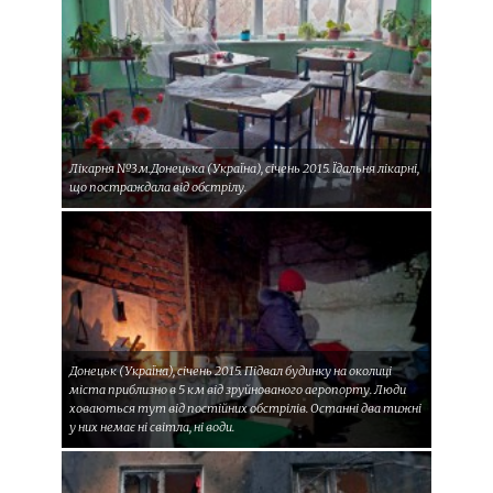
Лікарня №3 м.Донецька (Україна), січень 2015. Їдальня лікарні,
що постраждала від обстрілу.
Донецьк (Україна), січень 2015. Підвал будинку на околиці
міста приблизно в 5 км від зруйнованого аеропорту. Люди
ховаються тут від постійних обстрілів. Останні два тижні
у них немає ні світла, ні води.