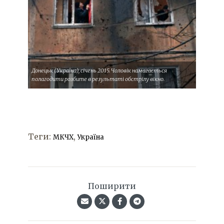
Донецьк (Україна), січень 2015. Чоловік намагається
полагодити розбите в результаті обстрілу вікно.
Теги:
,
МКЧХ
Україна
Поширити