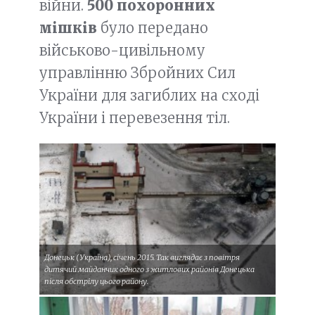
війни.
500 похоронних
мішків
було передано
військово-цивільному
управлінню Збройних Сил
України для загиблих на сході
України і перевезення тіл.
Донецьк (Україна), січень 2015. Так виглядає з повітря
дитячий майданчик одного з житлових районів Донецька
після обстрілу цього району.