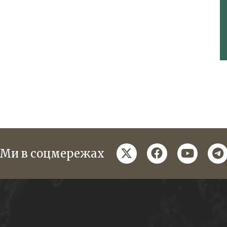
twitter
facebook
youtube
te
Ми в соцмережах