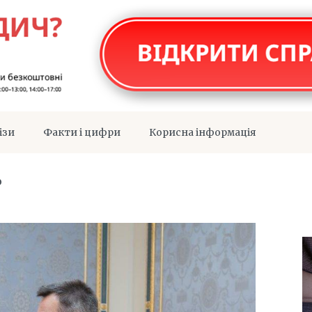
ізи
Факти і цифри
Корисна інформація
o