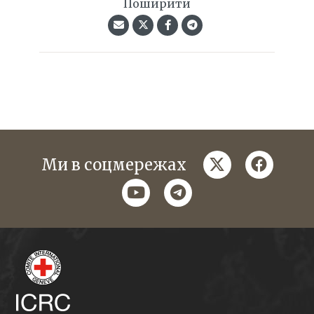
Поширити
twitter
faceboo
Ми в соцмережах
youtube
telegram