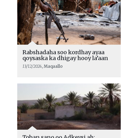
Rabshadaha soo kordhay ayaa
qoysaska ka dhigay hooy la’aan
13/12/2024
, Maqaallo
Toban sano oo Adkeysi ah: