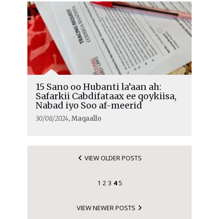
15 Sano oo Hubanti la’aan ah:
Safarkii Cabdifataax ee qoykiisa,
Nabad iyo Soo af-meerid
30/08/2024
, Maqaallo
VIEW OLDER POSTS
1
2
3
4
5
VIEW NEWER POSTS