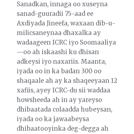
Sanadkan, innaga oo xuseyna
sanad-guuradii 75-aad ee
Axdiyada Jineefa, waxaan dib-u-
milicsaneynaa dhaxalka ay
wadaageen ICRC iyo Soomaaliya
—oo ah iskaashi ku dhisan
adkeysi iyo naxariis. Maanta,
iyada oo in ka badan 300 oo
shaqaale ah ay ka shaqeeyaan 12
xafiis, ayey ICRC-du sii waddaa
howsheeda ah in ay yareyso
dhibaatada colaadda hubeysan,
iyada oo ka jawaabeysa
dhibaatooyinka deg-degga ah