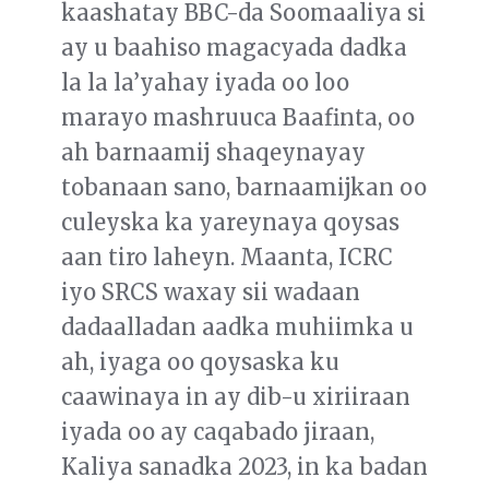
kaashatay BBC-da Soomaaliya si
ay u baahiso magacyada dadka
la la la’yahay iyada oo loo
marayo mashruuca Baafinta, oo
ah barnaamij shaqeynayay
tobanaan sano, barnaamijkan oo
culeyska ka yareynaya qoysas
aan tiro laheyn. Maanta, ICRC
iyo SRCS waxay sii wadaan
dadaalladan aadka muhiimka u
ah, iyaga oo qoysaska ku
caawinaya in ay dib-u xiriiraan
iyada oo ay caqabado jiraan,
Kaliya sanadka 2023, in ka badan