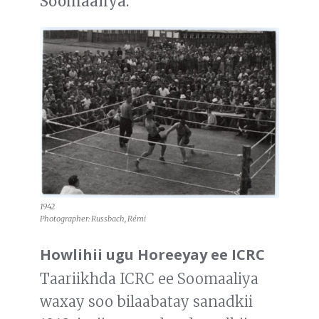
Soomaaliya.
1942
Photographer: Russbach, Rémi
Howlihii ugu Horeeyay ee ICRC
Taariikhda ICRC ee Soomaaliya
waxay soo bilaabatay sanadkii