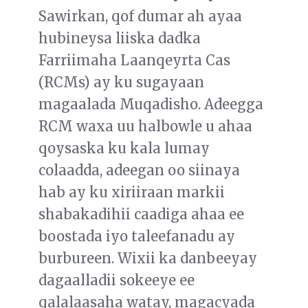
Sawirkan, qof dumar ah ayaa
hubineysa liiska dadka
Farriimaha Laanqeyrta Cas
(RCMs) ay ku sugayaan
magaalada Muqadisho. Adeegga
RCM waxa uu halbowle u ahaa
qoysaska ku kala lumay
colaadda, adeegan oo siinaya
hab ay ku xiriiraan markii
shabakadihii caadiga ahaa ee
boostada iyo taleefanadu ay
burbureen. Wixii ka danbeeyay
dagaalladii sokeeye ee
qalalaasaha watay, magacyada