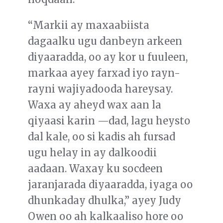
“Markii ay maxaabiista
dagaalku ugu danbeyn arkeen
diyaaradda, oo ay kor u fuuleen,
markaa ayey farxad iyo rayn-
rayni wajiyadooda hareysay.
Waxa ay aheyd wax aan la
qiyaasi karin —dad, lagu heysto
dal kale, oo si kadis ah fursad
ugu helay in ay dalkoodii
aadaan. Waxay ku socdeen
jaranjarada diyaaradda, iyaga oo
dhunkaday dhulka,” ayey Judy
Owen oo ah kalkaaliso hore oo