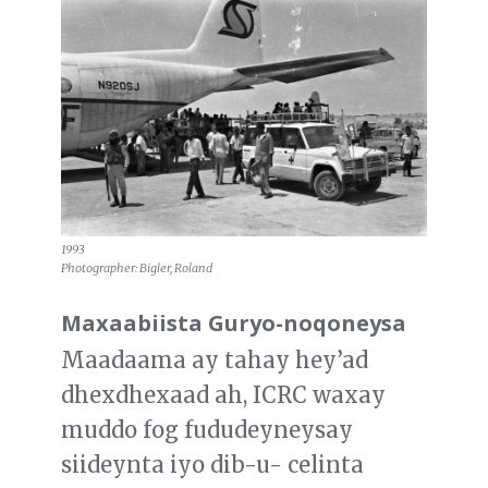
1993
Photographer: Bigler, Roland
Maxaabiista Guryo-noqoneysa
Maadaama ay tahay hey’ad
dhexdhexaad ah, ICRC waxay
muddo fog fududeyneysay
siideynta iyo dib-u- celinta