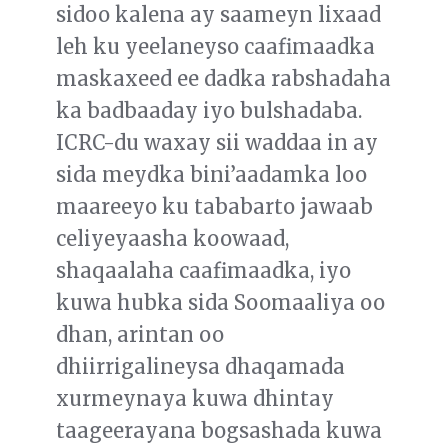
sidoo kalena ay saameyn lixaad
leh ku yeelaneyso caafimaadka
maskaxeed ee dadka rabshadaha
ka badbaaday iyo bulshadaba.
ICRC-du waxay sii waddaa in ay
sida meydka bini’aadamka loo
maareeyo ku tababarto jawaab
celiyeyaasha koowaad,
shaqaalaha caafimaadka, iyo
kuwa hubka sida Soomaaliya oo
dhan, arintan oo
dhiirrigalineysa dhaqamada
xurmeynaya kuwa dhintay
taageerayana bogsashada kuwa