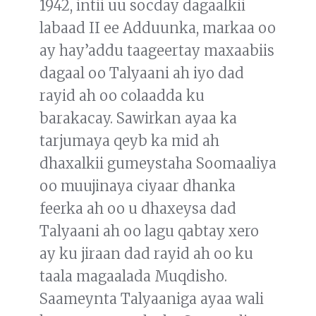
1942, intii uu socday dagaalkii
labaad II ee Adduunka, markaa oo
ay hay’addu taageertay maxaabiis
dagaal oo Talyaani ah iyo dad
rayid ah oo colaadda ku
barakacay. Sawirkan ayaa ka
tarjumaya qeyb ka mid ah
dhaxalkii gumeystaha Soomaaliya
oo muujinaya ciyaar dhanka
feerka ah oo u dhaxeysa dad
Talyaani ah oo lagu qabtay xero
ay ku jiraan dad rayid ah oo ku
taala magaalada Muqdisho.
Saameynta Talyaaniga ayaa wali