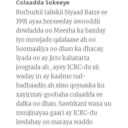
Colaadda Sokeeye
Burburkii taliskii Siyaad Barre ee
1991 ayaa horseeday awooddii
dowladda oo Meesha ka baxday
iyo mowjado qalalaase ah oo
Soomaaliya oo dhan ka dhacay.
Iyada oo ay jirto kahatarta
joogtada ah , ayey ICRC-du sii
waday in ay kaalmo naf-
badbaadin ah siiso qoysaska ku
xayirmay goobaha colaadda ee
dalka oo dhan. Sawirkani waxa uu
muujinayaa gaari ay ICRC-du
leedahay oo maraya waddo