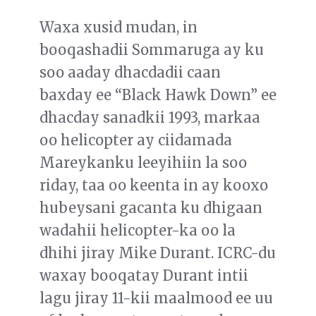
Waxa xusid mudan, in
booqashadii Sommaruga ay ku
soo aaday dhacdadii caan
baxday ee “Black Hawk Down” ee
dhacday sanadkii 1993, markaa
oo helicopter ay ciidamada
Mareykanku leeyihiin la soo
riday, taa oo keenta in ay kooxo
hubeysani gacanta ku dhigaan
wadahii helicopter-ka oo la
dhihi jiray Mike Durant. ICRC-du
waxay booqatay Durant intii
lagu jiray 11-kii maalmood ee uu