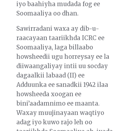
iyo baahiyha mudada fog ee
Soomaaliya oo dhan.
Sawirradani waxa ay dib-u-
raacayaan taariikhda ICRC ee
Soomaaliya, laga billaabo
howsheedii ugu horreysay ee la
diiwaangaliyay intii uu socday
dagaalkii labaad (II) ee
Adduunka ee sanadkii 1942 ilaa
howsheeda xoogan ee
bini’aadamnimo ee maanta.
Waxay muujinayaan waqtiyo
adag iyo kuwo rajo leh oo