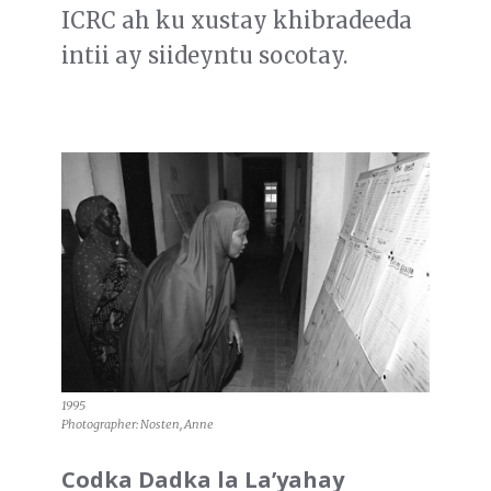
ICRC ah ku xustay khibradeeda
intii ay siideyntu socotay.
1995
Photographer: Nosten, Anne
Codka Dadka la La’yahay