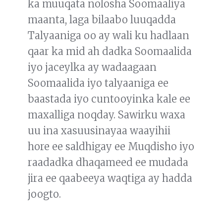
ka muuqata nolosha Soomaaliya
maanta, laga bilaabo luuqadda
Talyaaniga oo ay wali ku hadlaan
qaar ka mid ah dadka Soomaalida
iyo jaceylka ay wadaagaan
Soomaalida iyo talyaaniga ee
baastada iyo cuntooyinka kale ee
maxalliga noqday. Sawirku waxa
uu ina xasuusinayaa waayihii
hore ee saldhigay ee Muqdisho iyo
raadadka dhaqameed ee mudada
jira ee qaabeeya waqtiga ay hadda
joogto.