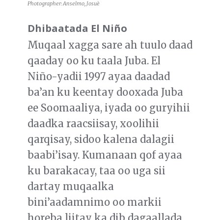
Photographer: Anselmo, Josuè
Dhibaatada El Niño
Muqaal xagga sare ah tuulo daad
qaaday oo ku taala Juba. El
Niño-yadii 1997 ayaa daadad
ba’an ku keentay dooxada Juba
ee Soomaaliya, iyada oo guryihii
daadka raacsiisay, xoolihii
qarqisay, sidoo kalena dalagii
baabi’isay. Kumanaan qof ayaa
ku barakacay, taa oo uga sii
dartay muqaalka
bini’aadamnimo oo markii
horeba liitay ka dib dagaallada