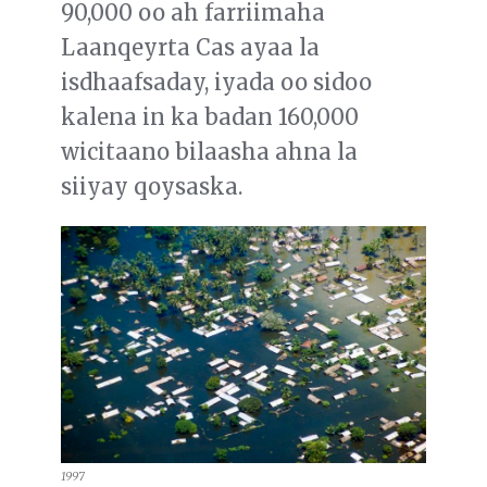
90,000 oo ah farriimaha
Laanqeyrta Cas ayaa la
isdhaafsaday, iyada oo sidoo
kalena in ka badan 160,000
wicitaano bilaasha ahna la
siiyay qoysaska.
1997