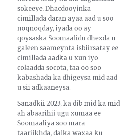
sokeeye. Dhacdooyinka
cimillada daran ayaa aad u soo
noqnoqday, iyada oo ay
qoysaska Soomaalidu dhexda u
galeen saameynta isbiirsatay ee
cimillada aadka u xun iyo
colaadda socota, taa oo soo
kabashada ka dhigeysa mid aad
u sii adkaaneysa.
Sanadkii 2023, ka dib mid ka mid
ah abaarihii ugu xumaa ee
Soomaaliya soo mara
taariikhda, dalka waxaa ku