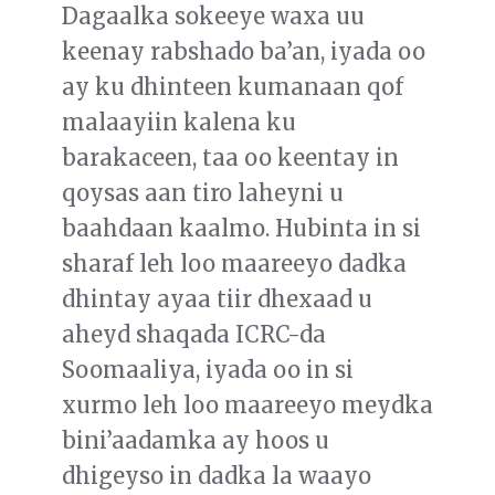
Dagaalka sokeeye waxa uu
keenay rabshado ba’an, iyada oo
ay ku dhinteen kumanaan qof
malaayiin kalena ku
barakaceen, taa oo keentay in
qoysas aan tiro laheyni u
baahdaan kaalmo. Hubinta in si
sharaf leh loo maareeyo dadka
dhintay ayaa tiir dhexaad u
aheyd shaqada ICRC-da
Soomaaliya, iyada oo in si
xurmo leh loo maareeyo meydka
bini’aadamka ay hoos u
dhigeyso in dadka la waayo