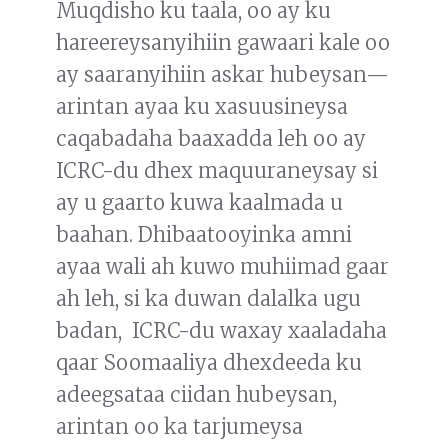
Muqdisho ku taala, oo ay ku
hareereysanyihiin gawaari kale oo
ay saaranyihiin askar hubeysan—
arintan ayaa ku xasuusineysa
caqabadaha baaxadda leh oo ay
ICRC-du dhex maquuraneysay si
ay u gaarto kuwa kaalmada u
baahan. Dhibaatooyinka amni
ayaa wali ah kuwo muhiimad gaar
ah leh, si ka duwan dalalka ugu
badan, ICRC-du waxay xaaladaha
qaar Soomaaliya dhexdeeda ku
adeegsataa ciidan hubeysan,
arintan oo ka tarjumeysa