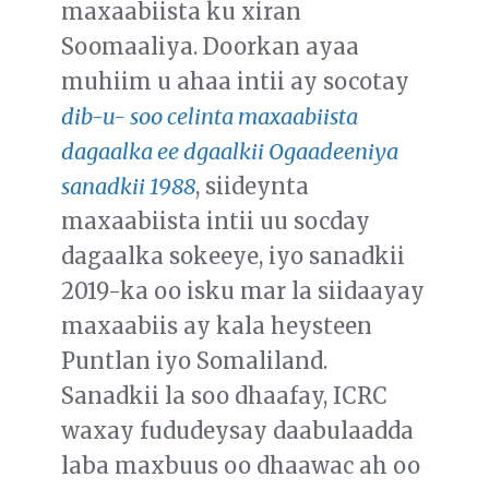
maxaabiista ku xiran
Soomaaliya. Doorkan ayaa
muhiim u ahaa intii ay socotay
dib-u- soo celinta maxaabiista
dagaalka ee dgaalkii Ogaadeeniya
sanadkii 1988
, siideynta
maxaabiista intii uu socday
dagaalka sokeeye, iyo sanadkii
2019-ka oo isku mar la siidaayay
maxaabiis ay kala heysteen
Puntlan iyo Somaliland.
Sanadkii la soo dhaafay, ICRC
waxay fududeysay daabulaadda
laba maxbuus oo dhaawac ah oo