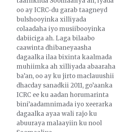
taariikhda Soomaaliya ah, iyada
oo ay ICRC-du garab taagneyd
bulshooyinka xilliyada
colaadaha iyo musiibooyinka
dabiiciga ah. Laga bilaabo
caawinta dhibaneyaasha
dagaalka ilaa bixinta kaalmada
muhiimka ah xilliyada abaaraha
ba’an, oo ay ku jirto maclauushii
dhacday sanadkii 2011, go’aanka
ICRC ee ku aadan horumarinta
bini’aadamnimada iyo xeerarka
dagaalka ayaa wali rajo ku
abuuraya malaayiin ku nool