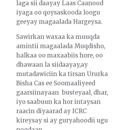
laga sii daayay Laas Caanood
iyaga oo qoysaskooda loogu
geeyay magaalada Hargeysa.
Sawirkan waxaa ka muuqda
amintii magaalada Muqdisho,
halkaa oo maxaabiis hore, oo
dhawaan la siidaayay,ay
mutadawiciin ka tirsan Ururka
Bisha Cas ee Soomaaliyeed
gaarsiinayaan busteyaal, dhar,
iyo saabuun ka hor intaysan
raacin diyaarad ay ICRC
kireysay si ay guryahoodii ugu
noqdaan.