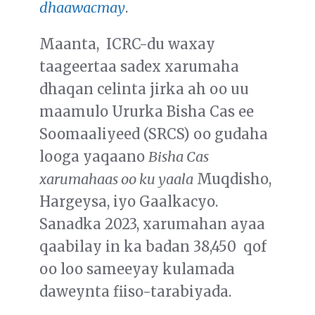
dhaawacmay
.
Maanta, ICRC-du waxay
taageertaa sadex xarumaha
dhaqan celinta jirka ah oo uu
maamulo Ururka Bisha Cas ee
Soomaaliyeed (SRCS) oo gudaha
looga yaqaano
Bisha Cas
xarumahaas oo ku yaala
Muqdisho,
Hargeysa, iyo Gaalkacyo.
Sanadka 2023, xarumahan ayaa
qaabilay in ka badan 38,450 qof
oo loo sameeyay kulamada
daweynta fiiso-tarabiyada.