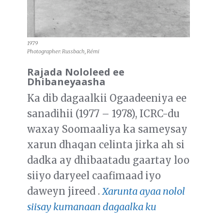
1979
Photographer: Russbach, Rémi
Rajada Nololeed ee
Dhibaneyaasha
Ka dib dagaalkii Ogaadeeniya ee
sanadihii (1977 – 1978), ICRC-du
waxay Soomaaliya ka sameysay
xarun dhaqan celinta jirka ah si
dadka ay dhibaatadu gaartay loo
siiyo daryeel caafimaad iyo
daweyn jireed .
Xarunta ayaa nolol
siisay kumanaan dagaalka ku