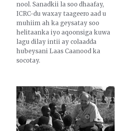
nool. Sanadkii la soo dhaafay,
ICRC-du waxay taageero aad u
muhiim ah ka geysatay soo
helitaanka iyo aqoonsiga kuwa
lagu dilay intii ay colaadda
hubeysani Laas Caanood ka
socotay.