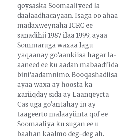
qoysaska Soomaaliyeed la
daalaadhacayaan. Isaga oo ahaa
madaxweynaha ICRC ee
sanadihii 1987 ilaa 1999, ayaa
Sommaruga waxaa lagu
yaqaanay go’aankiisa hagar la-
aaneed ee ku aadan mabaadi’ida
bini’aadamnimo. Booqashadiisa
ayaa waxa ay hoosta ka
xariiqday sida ay Laanqeyrta
Cas uga go’antahay in ay
taageerto malaayiinta qof ee
Soomaaliya ku sugan ee u
baahan kaalmo deg-deg ah.