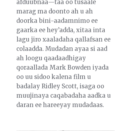
afduubnaa—taa oo tusaale
marag ma doonto ah u ah
doorka bini-aadamnimo ee
gaarka ee hey’adda, xitaa inta
lagu jiro xaaladaha qallafsan ee
colaadda. Mudadan ayaa si aad
ah loogu qaadaadhigay
qoraallada Mark Bowden iyada
oo uu sidoo kalena film u
badalay Ridley Scott, isaga oo
muujinaya caqabadaha aadka u
daran ee hareeyay mudadaas.