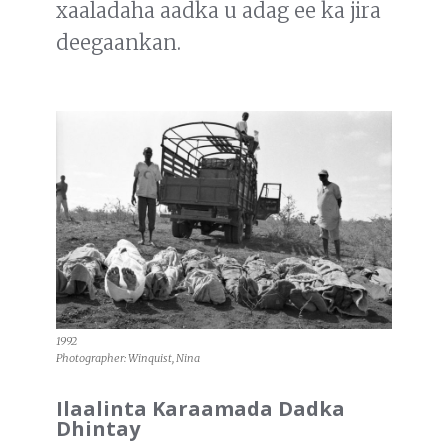
xaaladaha aadka u adag ee ka jira
deegaankan.
1992
Photographer: Winquist, Nina
Ilaalinta Karaamada Dadka
Dhintay