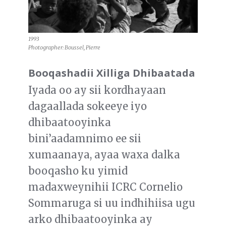
1993
Photographer: Boussel, Pierre
Booqashadii Xilliga Dhibaatada
Iyada oo ay sii kordhayaan
dagaallada sokeeye iyo
dhibaatooyinka
bini’aadamnimo ee sii
xumaanaya, ayaa waxa dalka
booqasho ku yimid
madaxweynihii ICRC Cornelio
Sommaruga si uu indhihiisa ugu
arko dhibaatooyinka ay