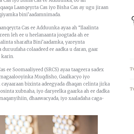
 Cas iyo Bisha Cas ee Adduunka, oo ah
aqa Laanqeyrta Cas iyo Bisha Cas ay ugu jiraan
a qiyamka bini’aadamnimada.
anqeyrta Cas ee Adduunka ayaa ah “Ilaalinta
een leh ee u heelanaanta joogtada ah ee
alinta sharafta Bini’aadamka, yareynta
a duruufaha colaadeed ee aadka u daran, gaar
 karin.
T
as ee Soomaaliyeed (SRCS) ayaa taageera sadex
a magaalooyinka Muqdisho, Gaalkacyo iyo
ayaaraan bixinta adeegyada dhaqan celinta jirka
T
osinta xubnaha, iyo daryeelka gaarka ah ee dadka
 maqanyihiin, dhaawacyada, iyo xaaladaha caga-