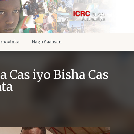
irooyinka
Nagu Saabsan
 Cas iyo Bisha Cas
nta