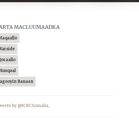
ARTA MACLUUMAADKA
Maqaallo
Warside
Qoraallo
Muuqaal
Jagooyin Banaan
weets by @ICRCSomalia_