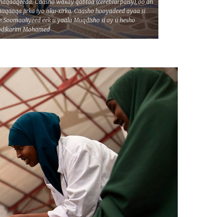
dhaqaaqeeda. Caasho waxay qabtaa (cerebral palsy), oo ah
qaaqa jirka iyo isku-xirka. Caasho hooyadeed ayaa si
 ee Soomaaliyeed eek u yaala Muqdisho si ay u hesho
Abdikarim Mohamed