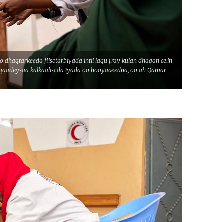
aqtarkeeda fiisotarbiyada intii lagu jiray kulan dhaqan celin
 qaadeysaa kalkaalisada iyada oo hooyadeedna, oo ah Qamar