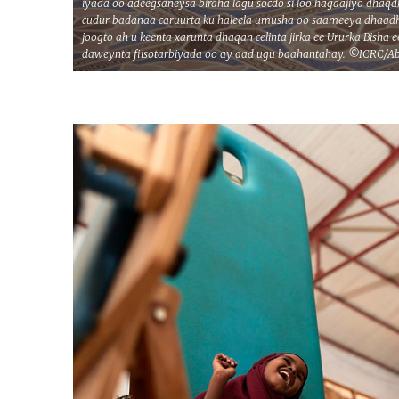
iyada oo adeegsaneysa biraha lagu socdo si loo hagaajiyo dhaq
cudur badanaa caruurta ku haleela umusha oo saameeya dhaqdha
joogto ah u keenta xarunta dhaqan celinta jirka ee Ururka Bisha
daweynta fiisotarbiyada oo ay aad ugu baahantahay. ©ICRC/