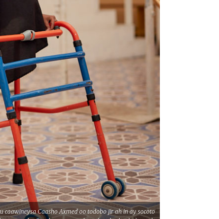
 ku caawineysa Caasho Axmed oo todobo jir ah in ay socoto