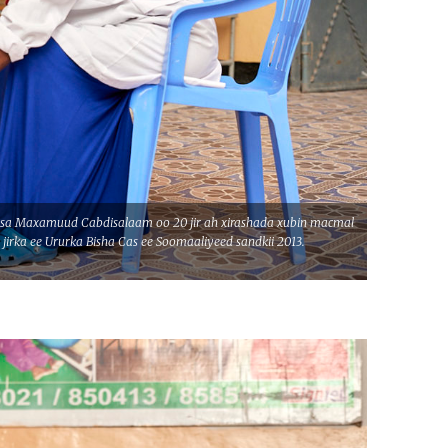
sa Maxamuud Cabdisalaam oo 20 jir ah xirashada xubin macmal
irka ee Ururka Bisha Cas ee Soomaaliyeed sandkii 2013.