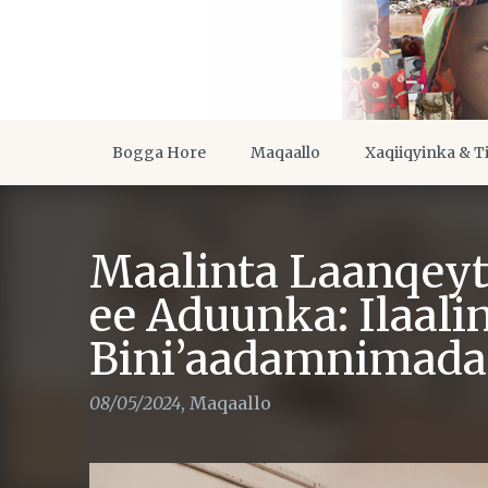
Bogga Hore
Maqaallo
Xaqiiqyinka & T
Maalinta Laanqeyta
ee Aduunka: Ilaali
Bini’aadamnimada
08/05/2024
,
Maqaallo