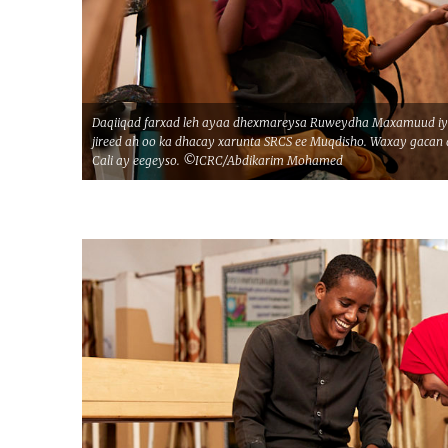
Daqiiqad farxad leh ayaa dhexmareysa Ruweydha Maxamuud iyo dh
jireed ah oo ka dhacay xarunta SRCS ee Muqdisho. Waxay gacan
Cali ay eegeyso. ©ICRC/Abdikarim Mohamed