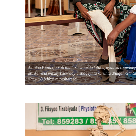
Aamina Faarax, oo ah madaxa waaxda lafaha, ayaa ku caawiney
ah. Aamina waxay bilowday u shaqeynta xarunta dhaqan celinta j
©ICRC/Abdikarim Mohamed