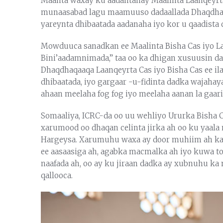
Maanta waxay ku aadantahay Maalinta Laanqeyrta
munaasabad lagu maamuuso dadaallada Dhaqdhaqa
yareynta dhibaatada aadanaha iyo kor u qaadist
Mowduuca sanadkan ee Maalinta Bisha Cas iyo La
Bini’aadamnimada,” taa oo ka dhigan xusuusin dar
Dhaqdhaqaaqa Laanqeyrta Cas iyo Bisha Cas ee ila
dhibaatada, iyo gargaar -u-fidinta dadka wajahay
ahaan meelaha fog fog iyo meelaha aanan la gaari
Somaaliya, ICRC-da oo uu wehliyo Ururka Bisha C
xarumood oo dhaqan celinta jirka ah oo ku yaal
Hargeysa. Xarumuhu waxa ay door muhiim ah ka c
ee aasaasiga ah, agabka macmalka ah iyo kuwa to
naafada ah, oo ay ku jiraan dadka ay xubnuhu ka
qallooca.