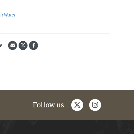
gh Water
le
twitter
instagram
Follow us