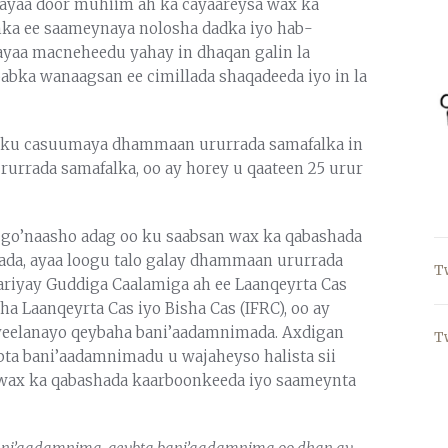
 ayaa door muhiim ah ka cayaareysa wax ka
nka ee saameynaya nolosha dadka iyo hab-
ayaa macneheedu yahay in dhaqan galin la
abka wanaagsan ee cimillada shaqadeeda iyo in la
a ku casuumaya dhammaan ururrada samafalka in
rurrada samafalka, oo ay horey u qaateen 25 urur
a go’naasho adag oo ku saabsan wax ka qabashada
da, ayaa loogu talo galay dhammaan ururrada
T
ariyay Guddiga Caalamiga ah ee Laanqeyrta Cas
ha Laanqeyrta Cas iyo Bisha Cas (IFRC), oo ay
la yeelanayo qeybaha bani’aadamnimada. Axdigan
T
bta bani’aadamnimadu u wajaheyso halista sii
o wax ka qabashada kaarboonkeeda iyo saameynta