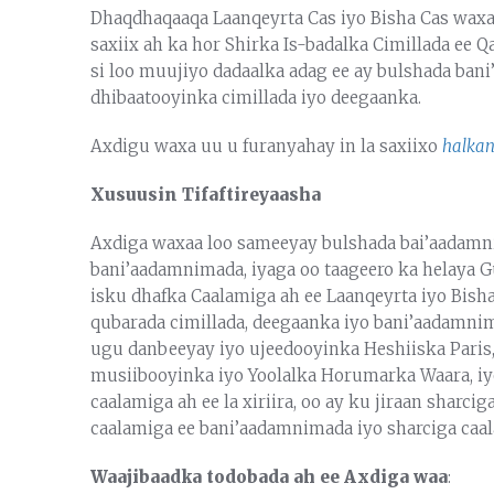
Dhaqdhaqaaqa Laanqeyrta Cas iyo Bisha Cas waxa 
saxiix ah ka hor Shirka Is-badalka Cimillada e
si loo muujiyo dadaalka adag ee ay bulshada ban
dhibaatooyinka cimillada iyo deegaanka.
Axdigu waxa uu u furanyahay in la saxiixo
halka
Xusuusin Tifaftireyaasha
Axdiga waxaa loo sameeyay bulshada bai’aadam
bani’aadamnimada, iyaga oo taageero ka helaya G
isku dhafka Caalamiga ah ee Laanqeyrta iyo Bisha 
qubarada cimillada, deegaanka iyo bani’aadamni
ugu danbeeyay iyo ujeedooyinka Heshiiska Paris,
musiibooyinka iyo Yoolalka Horumarka Waara, iyo
caalamiga ah ee la xiriira, oo ay ku jiraan sharc
caalamiga ee bani’aadamnimada iyo sharciga caa
Waajibaadka todobada ah ee Axdiga waa
: