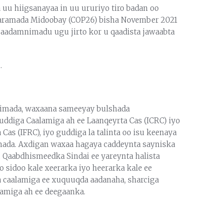
uu hiigsanayaa in uu ururiyo tiro badan oo
e Qaramada Midoobay (COP26) bisha November 2021
i’aadamnimadu ugu jirto kor u qaadista jawaabta
n
.
nimada, waxaana sameeyay bulshada
uddiga Caalamiga ah ee Laanqeyrta Cas (ICRC) iyo
Cas (IFRC), iyo guddiga la talinta oo isu keenaya
mada. Axdigan waxaa hagaya caddeynta sayniska
 Qaabdhismeedka Sindai ee yareynta halista
 sidoo kale xeerarka iyo heerarka kale ee
iga caalamiga ee xuquuqda aadanaha, sharciga
lamiga ah ee deegaanka.