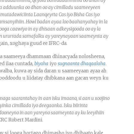
n bani’aadamnima, qeybta bani’aadamnima oo dhan ay
nka adduunka oo dhan oo ay cimilladu saameeyeen
 mutadawiciinta Laanqeyrta Cas iyo Bisha Cas iyo
amsanyihiin. Howl badan ayaa loo baahanyahay in la
 looga caawiyo in ay dhisaan adkeysigooda oo ay la
o in ururrada samafalku ay yareynayaan saameynta ay
ain, xoghaya guud ee IFRC-da.
a saameeya dhammaan dhinacyada nolosheena,
d ilaa cuntada,
biyaha
iyo
sugnaanta dhaqaalaha
.
walba, kuwa ay sida daran u saameeyaan ayaa ah
wooddoodu u liidatay dhibkana aan gacan weyn ku
aga saarantahay in aan isku imaano, si aan u xoojino
nka cimillada iyo deegaanka. Isku biirinta
ooneyno in aan yareyno saameynta ay ku leeyihiin
CRC Robert Mardini.
y si looga hortago dhimasho iyo dhibaato kale.