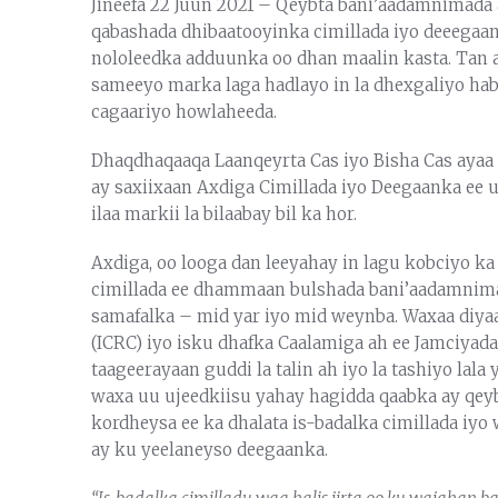
Jineefa 22 Juun 2021 – Qeybta bani’aadamnimada
qabashada dhibaatooyinka cimillada iyo deeegaa
nololeedka adduunka oo dhan maalin kasta. Tan 
sameeyo marka laga hadlayo in la dhexgaliyo hab
cagaariyo howlaheeda.
Dhaqdhaqaaqa Laanqeyrta Cas iyo Bisha Cas aya
ay saxiixaan Axdiga Cimillada iyo Deegaanka ee u
ilaa markii la bilaabay bil ka hor.
Axdiga, oo looga dan leeyahay in lagu kobciyo k
cimillada ee dhammaan bulshada bani’aadamnima
samafalka – mid yar iyo mid weynba. Waxaa diya
(ICRC) iyo isku dhafka Caalamiga ah ee Jamciyada
taageerayaan guddi la talin ah iyo la tashiyo la
waxa uu ujeedkiisu yahay hagidda qaabka ay qey
kordheysa ee ka dhalata is-badalka cimillada iy
ay ku yeelaneyso deegaanka.