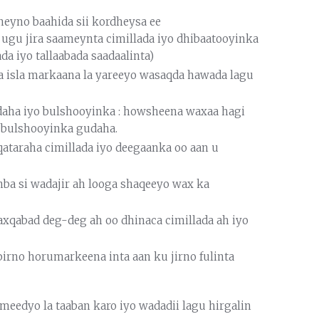
neyno baahida sii kordheysa ee
ugu jira saameynta cimillada iyo dhibaatooyinka
da iyo tallaabada saadaalinta)
ka isla markaana la yareeyo wasaqda hawada lagu
daha iyo bulshooyinka : howsheena waxaa hagi
 bulshooyinka gudaha.
ataraha cimillada iyo deegaanka oo aan u
ba si wadajir ah looga shaqeeyo wax ka
xqabad deg-deg ah oo dhinaca cimillada ah iyo
irno horumarkeena inta aan ku jirno fulinta
eedyo la taaban karo iyo wadadii lagu hirgalin