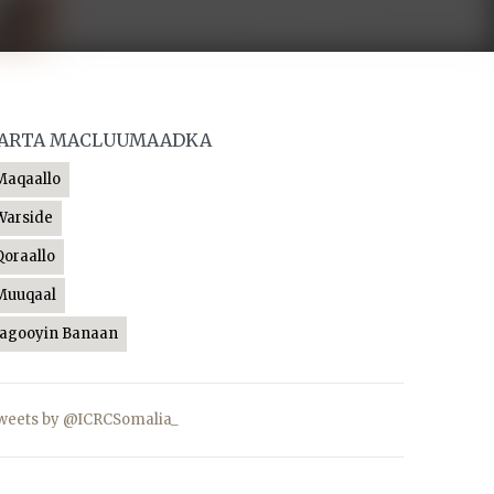
ARTA MACLUUMAADKA
Maqaallo
Warside
Qoraallo
Muuqaal
Jagooyin Banaan
weets by @ICRCSomalia_