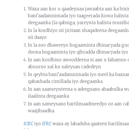
Waxa aan kor u qaadeynaa jawaabta aan ka bixi
bani’aadamnimada iyo taageerada kuwa halista 
deegaanka (la qabsiga, yareynta halista musiiba
In la kordhiyo sii jiritaan shaqadeena deegaan
sii daayo
In la soo dhaweeyo hogaaminta dhinacyada gu
doona hogaaminta iyo qibradda dhinacyada iyo
In aan kordhino awooddeena si aan u fahamno q
abuurno xal ku saleysan cadedeyn
In qeybta bani’aadamnimada iyo meel ka baxsan
qabashada cimillada iyo deegaanka
In aan saameynteena u adeegsano abaabulka wa
ilaalinta deegaanka
In aan sameysano bartilmaadmeedyo oo aan cab
waajibaadka.
ICRC
iyo
IFRC
waxa ay labaduba qaateen bartilmaam