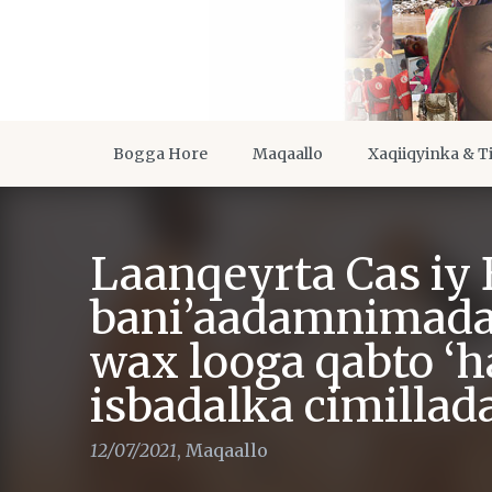
Bogga Hore
Maqaallo
Xaqiiqyinka & T
Laanqeyrta Cas iy 
bani’aadamnimada 
wax looga qabto ‘hal
isbadalka cimillad
12/07/2021
,
Maqaallo