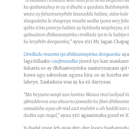
“Is-badalka cimilladu waa halis jirta oo ku wajaha
ku qasbantahay in ay si dhaba u qaadato. Bulshooyi
waxa ay fahamsanyihiin baaxadda halista, sidoo kale
shaqaalaha la shaqeeya maalin walba iyana wey fah
qabto si loo yareeyo halista ay bulshadu wajaheyso, si
qabsadaan dhibaatooyinka cimillada iyo in la hubiy
ku leeyihiin deegaanka,”
ayuu yiri Mr Jagan Chapag
Cimillada maanta iyo dhibaatooyinka deegaanka
aya
laga billaabo
caafimaadka
jireed iyo kan maskaxee
Inkasta oo ay dhibaatooyinku saameynayaan qof 
kuwa ugu saboolsan uguna liita, oo ay horeba a
laheyn. Xaaladuna waa ay ka sii dareysaa.
“Ma heysano waqti aan lumino. Waxaa mas’uuliyad inn
qibraddeena una abuurno jawaabo ku filan dhibaatooyi
awoodaha ayaa ah mid aad muhiim u ah haddii aan d
dadka ugu nugul,”
ayuu yiri agaasimaha guud ee I
Is-badal xoog leh ayaa deg-deg loogu baahanyaha