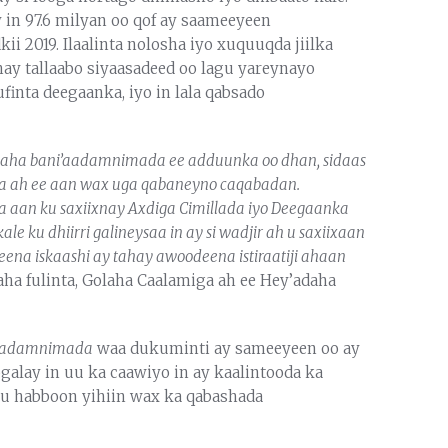
 in 97.6 milyan oo qof ay saameeyeen
ii 2019. Ilaalinta nolosha iyo xuquuqda jiilka
ay tallaabo siyaasadeed oo lagu yareynayo
finta deegaanka, iyo in lala qabsado
laha bani’aadamnimada ee adduunka oo dhan, sidaas
ka ah ee aan wax uga qabaneyno caqabadan.
a aan ku saxiixnay Axdiga Cimillada iyo Deegaanka
 ku dhiirri galineysaa in ay si wadjir ah u saxiixaan
a iskaashi ay tahay awoodeena istiraatiji ahaan
maha fulinta, Golaha Caalamiga ah ee Hey’adaha
i’aadamnimada
waa dukuminti ay sameeyeen oo ay
galay in uu ka caawiyo in ay kaalintooda ka
gu habboon yihiin wax ka qabashada