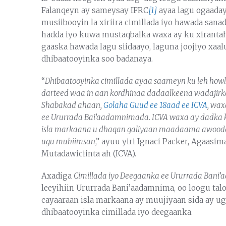
Falanqeyn ay sameysay IFRC
[1]
ayaa lagu ogaaday
musiibooyin la xiriira cimillada iyo hawada sanadk
hadda iyo kuwa mustaqbalka waxa ay ku xirantah
gaaska hawada lagu siidaayo, laguna joojiyo xaalu
dhibaatooyinka soo badanaya.
“
Dhibaatooyinka cimillada ayaa saameyn ku leh how
darteed waa in aan kordhinaa dadaalkeena wadajir
Shabakad ahaan,
Golaha Guud ee 18aad ee ICVA
, wax
ee Ururrada Bai’aadamnimada. ICVA waxa ay dadka kale
isla markaana u dhaqan galiyaan maadaama awoodeen
ugu muhiimsan
,” ayuu yiri Ignaci Packer, Agaasi
Mutadawiciinta ah (ICVA).
Axadiga
Cimillada iyo Deegaanka ee Ururrada Ban
leeyihiin Ururrada Bani’aadamnima, oo loogu talo
cayaaraan isla markaana ay muujiyaan sida ay u
dhibaatooyinka cimillada iyo deegaanka.