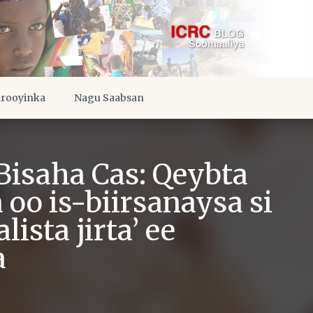
irooyinka
Nagu Saabsan
Bisaha Cas: Qeybta
oo is-biirsanaysa si
ista jirta’ ee
a