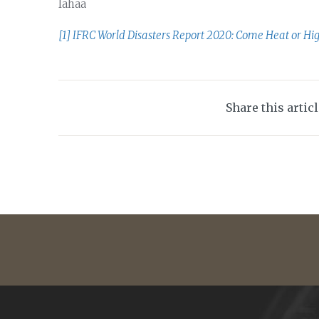
lahaa
[1] IFRC World Disasters Report 2020: Come Heat or Hi
Share this artic