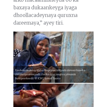
baxaya dukaankeyga iyaga
dhoollacadeynaya quruxna
dareemaya,” ayey tiri.
Faadumo waxa ay aad u shaqeysaa xilliyada damaashaadka
ciidaha iyo aroosyada. Dadka ayaa joogto u yimaada
burkiyeerkeeda. © ICRC/ Ismail Taaxta