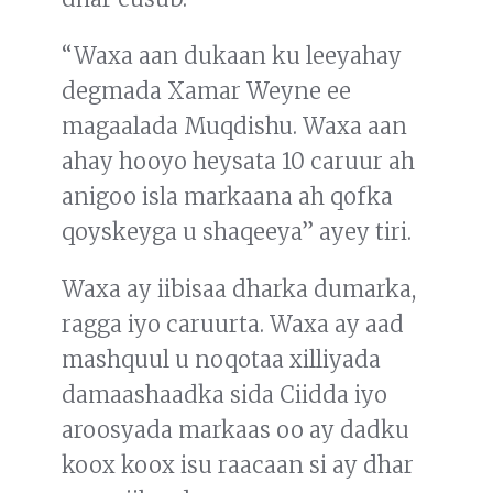
“Waxa aan dukaan ku leeyahay
degmada Xamar Weyne ee
magaalada Muqdishu. Waxa aan
ahay hooyo heysata 10 caruur ah
anigoo isla markaana ah qofka
qoyskeyga u shaqeeya” ayey tiri.
Waxa ay iibisaa dharka dumarka,
ragga iyo caruurta. Waxa ay aad
mashquul u noqotaa xilliyada
damaashaadka sida Ciidda iyo
aroosyada markaas oo ay dadku
koox koox isu raacaan si ay dhar