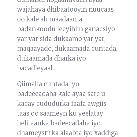
wajahaya dhibaatooyin nuucaas
oo kale ah maadaama
badankoodu leeyihiin ganacsiyo
yar yar sida dukaamo yar yar,
maqaayado, dukaamada cuntada,
dukaamada dharka iyo
bacadleyaal.
Qiimaha cuntada iyo
badeecadaha kale ayaa sare u
kacay cududurka faafa awgiis,
taas oo saameyn ku yeelatay
helitaanka badeecadaha iyo
dhameystirka alaabta iyo xaddiga