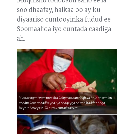
Muqdisho todobadii sano ee la
soo dhaafay, halkaa oo ay ku
diyaariso cuntooyinka fudud ee
Soomaalida iyo cuntada caadiga
ah.
“Ganacsigani waa meesha kaliya oo aan daqli ka helo oo aan ku
qoodin karo gabadheyda iyo odageyga oo aan hadda shaqo
heynin” ayey tiri. © ICRC/ Ismail Taaxta.