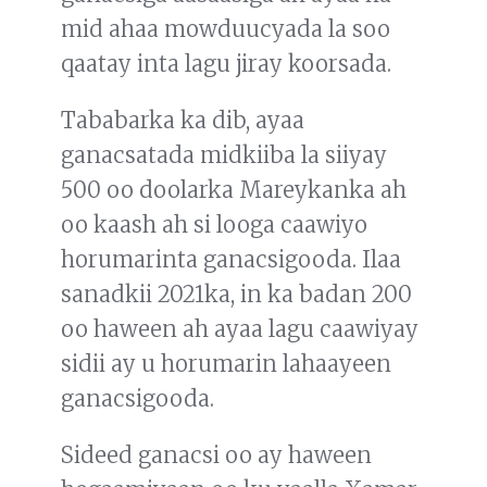
mid ahaa mowduucyada la soo
qaatay inta lagu jiray koorsada.
Tababarka ka dib, ayaa
ganacsatada midkiiba la siiyay
500 oo doolarka Mareykanka ah
oo kaash ah si looga caawiyo
horumarinta ganacsigooda. Ilaa
sanadkii 2021ka, in ka badan 200
oo haween ah ayaa lagu caawiyay
sidii ay u horumarin lahaayeen
ganacsigooda.
Sideed ganacsi oo ay haween