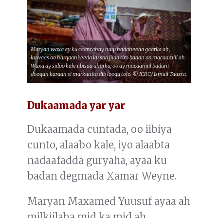
Maryan waxa ay ku caantahay naqshadaheeda gaarka ah,
kuwaas oo harqaankeeda ku soo jiida tiro badan oo macaamiil ah.
Waxa ay sidoo kale iibisaa dharka; oo ay macaamiil badani
dooqan karaan si markaa ka dib loogu tolo. © ICRC/ Ismail Taaxta.
Dukaamada yar yar
Dukaamada cuntada, oo iibiya
cunto, alaabo kale, iyo alaabta
nadaafadda guryaha, ayaa ku
badan degmada Xamar Weyne.
Maryan Maxamed Yuusuf ayaa ah
milkiilaha mid ka mid ah