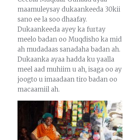
maamuleysay dukaankeeda 30kii
sano ee la soo dhaafay.
Dukaankeeda ayey ka furtay
meelo badan oo Muqdisho ka mid
ah mudadaas sanadaha badan ah.
Dukaanka ayaa hadda ku yaalla
meel aad muhiim u ah, isaga oo ay
joogto u imaadaan tiro badan oo
macaamiil ah.