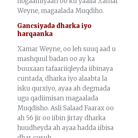
hogaamiyaan oo ku yaalla Xamar
Weyne, magaalada Muqdiho.
Gancsiyada dharka iyo
harqaanka
Xamar Weyne, oo leh suuq aad u
mashquul badan oo ay ka
buuxaan tafaariiqleyda iibinaya
cuntada, dharka iyo alaabta la
isku qurxiyo, ayaa ah degmada
ugu qadiimisan magaalada
Muqdisho. Asli Salaad Faarax oo
ah 56 jir oo iibin jirtay dharka
huudheyda ah ayaa hadda iibisa
dhar cusub.