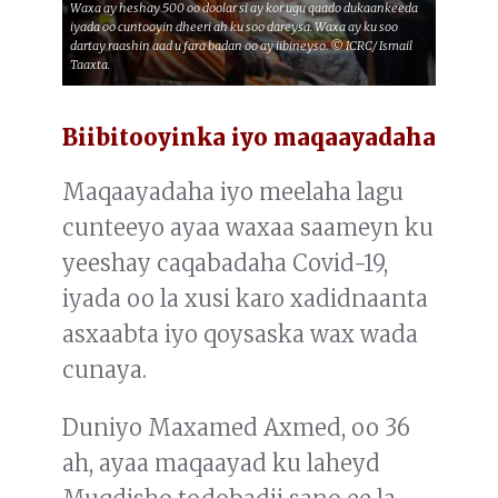
Waxa ay heshay 500 oo doolar si ay kor ugu qaado dukaankeeda
iyada oo cuntooyin dheeri ah ku soo dareysa. Waxa ay ku soo
dartay raashin aad u fara badan oo ay iibineyso. © ICRC/ Ismail
Taaxta.
Biibitooyinka iyo maqaayadaha
Maqaayadaha iyo meelaha lagu
cunteeyo ayaa waxaa saameyn ku
yeeshay caqabadaha Covid-19,
iyada oo la xusi karo xadidnaanta
asxaabta iyo qoysaska wax wada
cunaya.
Duniyo Maxamed Axmed, oo 36
ah, ayaa maqaayad ku laheyd