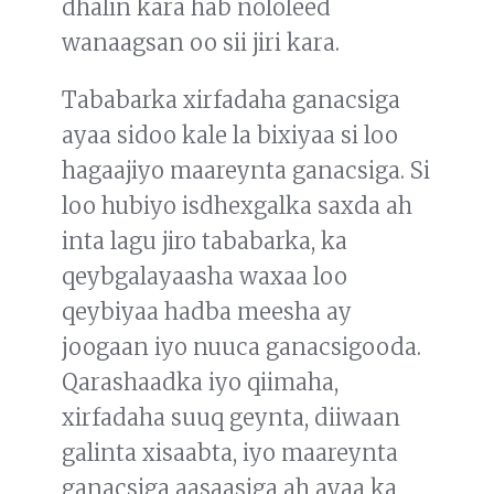
dhalin kara hab nololeed
wanaagsan oo sii jiri kara.
Tababarka xirfadaha ganacsiga
ayaa sidoo kale la bixiyaa si loo
hagaajiyo maareynta ganacsiga. Si
loo hubiyo isdhexgalka saxda ah
inta lagu jiro tababarka, ka
qeybgalayaasha waxaa loo
qeybiyaa hadba meesha ay
joogaan iyo nuuca ganacsigooda.
Qarashaadka iyo qiimaha,
xirfadaha suuq geynta, diiwaan
galinta xisaabta, iyo maareynta
ganacsiga aasaasiga ah ayaa ka