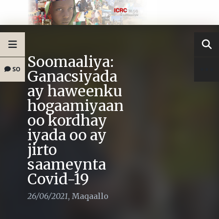
Soomaaliya:
SO
Ganacsiyada
ay haweenku
hogaamiyaan
oo kordhay
iyada oo ay
jirto
saameynta
Covid-19
26/06/2021
,
Maqaallo