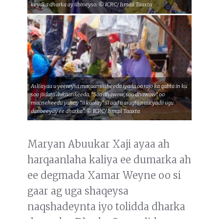
keydka dharka ay iibineyso. © ICRC/ Ismail Taaxta
Asli ayaa u yeereysa macaamiisheeda iyada oo rajo ka qabta in ku
soo jiidato dukaankeeda. “Soo dhawow, soo dhawow” oo
macneheedu yahay “ii kaalay” si aad u aragto nuucyadii ugu
danbeeyay ee dharka”. © ICRC/ Ismail Taaxta
Maryan Abuukar Xaji ayaa ah
harqaanlaha kaliya ee dumarka ah
ee degmada Xamar Weyne oo si
gaar ag uga shaqeysa
naqshadeynta iyo tolidda dharka