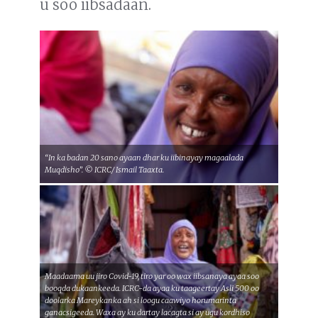
u soo iibsadaan.
“In ka badan 20 sano ayaan dhar ku iibinayay magaalada
Muqdisho”. © ICRC/ Ismail Taaxta.
Maadaama uu jiro Covid-19, tiro yar oo wax iibsanaya ayaa soo
booqda dukaankeeda. ICRC-da ayaa ku taageertay Asli 500 oo
doolarka Mareykanka ah si loogu caawiyo horumarinta
ganacsigeeda. Waxa ay ku dartay lacagta si ay ugu kordhiso