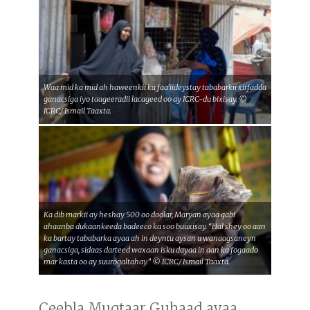
Waa mid ka mid ah haweenkii ka faa’iideystay tababarkii xirfadda
ganacsiga iyo taageeradii lacageed oo ay ICRC-du bixisay. ©
ICRC/ Ismail Taaxta.
Ka dib markii ay heshay 500 oo doolar, Maryan ayaa gabi
ahaanba dukaankeeda badeeco ka soo buuxisay. “Hal shey oo aan
ka bartay tababarka ayaa ah in deyntu aysan u wanaagsaneyn
ganacsiga, sidaas darteed waxaan isku dayaa in aan ka fogaado
mar kasta oo ay suurogaltahay.” © ICRC/ Ismail Taaxta.
Ceebla Muqtaar Guhaad ayaa