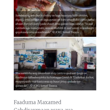
Sambuusku, waa bur la shiilay oo laga buuxiyay hilib shiidan,
digaag, ama kalluun oo lagu quraacan karo ama fiidkii cunto fudud
ahaan loo cuni karo iyada shaah ama qaxwo lagu cabayo. “Si aad
cuntada ugu raaxeysato, waxaa muhiim in aad saxan la wadaagto
qoyskaada ama asxaabtaada”. © ICRC/ Ismail Taaxta.
Macaamiishu way imaadaan si ay cunto u qaataan iyaga oo
ilaalinaya tallaabooyinka ka hortagga Covid-19. “Cudurkan ka hor,
maqaayaddu mar kasta waa ay buuxi jirtay qadada iyo
quraacda",¨. © ICRC/ Ismail Taaxta.
Faaduma Maxamed