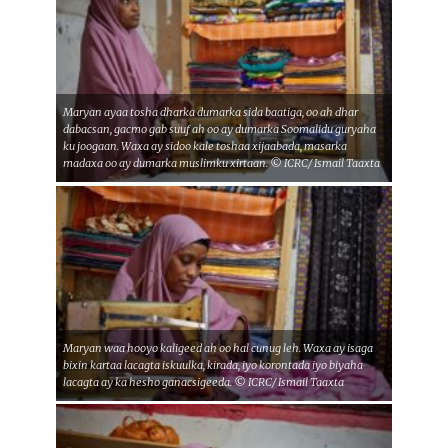
Maryan ayaa tosha dharka dumarka sida baatiga, oo ah dhar
dabacsan, gacmo gab suuf ah oo ay dumarka Soomalidu guryaha
ku joogaan. Waxa ay sidoo kale toshaa xijaabada, masarka
madaxa oo ay dumarka muslimku xirtaan. © ICRC/ Ismail Taaxta
Maryan waa hooyo kaligeed ah oo hal cunug leh. Waxa ay isaga
bixin kartaa lacagta iskuulka, kirada, iyo korontada iyo biyaha
lacagta ay ka hesho ganacsigeeda. © ICRC/ Ismail Taaxta