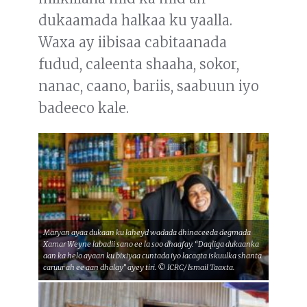
dukaamada halkaa ku yaalla.
Waxa ay iibisaa cabitaanada
fudud, caleenta shaaha, sokor,
nanac, caano, bariis, saabuun iyo
badeeco kale.
Maryan ayaa dukaan ku laheyd wadada dhinaceeda degmada
Xamar Weyne labadii sano ee la soo dhaafay. “Daqliga dukaanka
aan ka helo ayaan ku bixiyaa cuntada iyo lacagta iskuulka shanta
caruur ah ee aan dhalay” ayey tiri. © ICRC/ Ismail Taaxta.