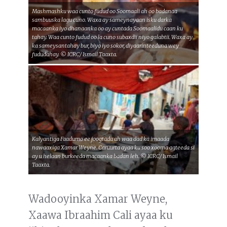
Mashmashku waa cunto fudud oo Soomaali ah oo badanaa
sambuuska lagu cuno. Waxa ay sameynayaan isku darka
macaanka iyo dhanaanka oo ay cuntada Soomaalidu caan ku
tahay. Waa cunto fudud oo la cuno subaxdii niyo galabtii. Waxa ay
ka sameysantahay bur, biyo iyo sokor, diyaarinteeduna wey
fududahay. © ICRC/ Ismail Taaxta.
Kalyantiga Faadumo ee joogtada ah waa dad ka imaada
nawaaxiga Xamar Weyne. Caruurta ayaa ku soo xooma agteeda si
ay u helaan burkeeda macaanka badan leh. © ICRC/ Ismail
Taaxta.
Wadooyinka Xamar Weyne,
Xaawa Ibraahim Cali ayaa ku