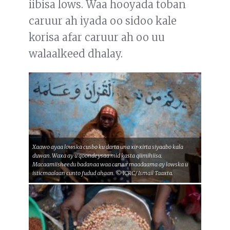
iibisa lows. Waa hooyada toban
caruur ah iyada oo sidoo kale
korisa afar caruur ah oo uu
walaalkeed dhalay.
Xaawo ayaa lowska cusbo ku darta una xir-xirta siyaabo kala
duwan. Waxa ay u qoondeysaa mid kasta qiimihiisa.
Macaamiisheedu badanaa waa caruur maadaama ay lowska u
isticmaalaan cunto fudud ahaan. © ICRC/ Ismail Taaxta.