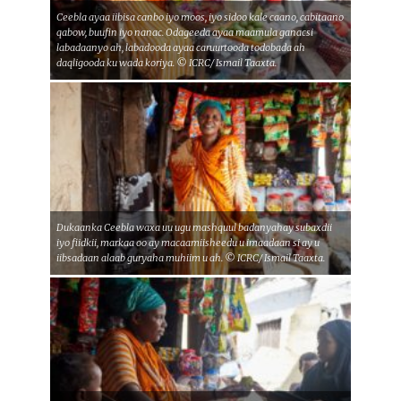
Ceebla ayaa iibisa canbo iyo moos, iyo sidoo kale caano, cabitaano
qabow, buufin iyo nanac. Odageeda ayaa maamula ganacsi
labadaanyo ah, labadooda ayaa caruurtooda todobada ah
daqligooda ku wada koriya. © ICRC/ Ismail Taaxta.
Dukaanka Ceebla waxa uu ugu mashquul badanyahay subaxdii
iyo fiidkii, markaa oo ay macaamiisheedu u imaadaan si ay u
iibsadaan alaab guryaha muhiim u ah. © ICRC/ Ismail Taaxta.