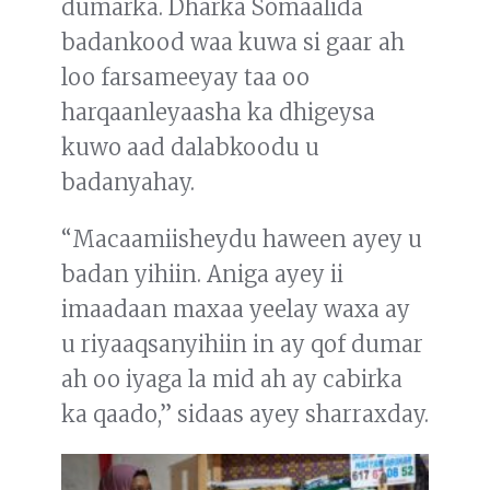
dumarka. Dharka Somaalida
badankood waa kuwa si gaar ah
loo farsameeyay taa oo
harqaanleyaasha ka dhigeysa
kuwo aad dalabkoodu u
badanyahay.
“Macaamiisheydu haween ayey u
badan yihiin. Aniga ayey ii
imaadaan maxaa yeelay waxa ay
u riyaaqsanyihiin in ay qof dumar
ah oo iyaga la mid ah ay cabirka
ka qaado,” sidaas ayey sharraxday.