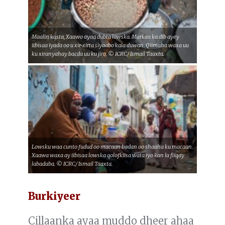
Maalin kasta, Xaawo ayaa dubta lowska. Markaa ka dib ayey
iibisaa iyada oo u xir-xirta siyaabo kala duwan. Qiimaha waxa uu
ku xiranyahay bacda uu ku jiro. © ICRC/ Ismail Taaxta.
Lowsku waa cunto fudud oo macaan badan oo shaaha ku macaan.
Xaawa waxa ay iibisaa lowska qolofkiisa wata iyo kan la fiiqay
labadaba. © ICRC/ Ismail Taaxta.
Burkiyeer
Cillaanka ayaa muddo dheer ahaa