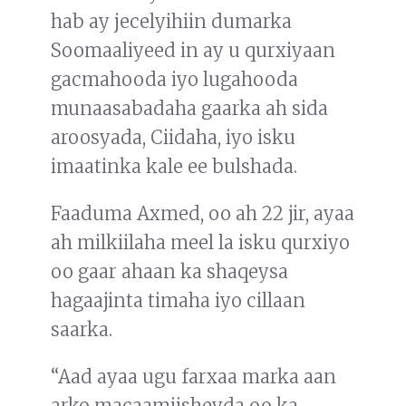
hab ay jecelyihiin dumarka
Soomaaliyeed in ay u qurxiyaan
gacmahooda iyo lugahooda
munaasabadaha gaarka ah sida
aroosyada, Ciidaha, iyo isku
imaatinka kale ee bulshada.
Faaduma Axmed, oo ah 22 jir, ayaa
ah milkiilaha meel la isku qurxiyo
oo gaar ahaan ka shaqeysa
hagaajinta timaha iyo cillaan
saarka.
“Aad ayaa ugu farxaa marka aan
arko macaamiisheyda oo ka