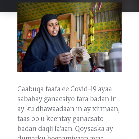
Caabuqa faafa ee Covid-19 ayaa
sababay ganacsiyo fara badan in
ay ku dhawaadaan in ay xirmaan,
taas oo u keentay ganacsato
badan daqli la’aan. Qoysaska ay
dumarku hogaamiyaan ayaa