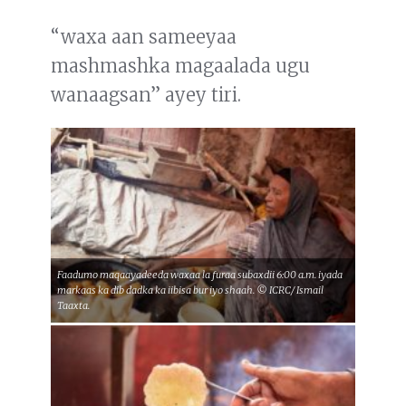
“waxa aan sameeyaa
mashmashka magaalada ugu
wanaagsan” ayey tiri.
Faadumo maqaayadeeda waxaa la furaa subaxdii 6:00 a.m. iyada
markaas ka dib dadka ka iibisa bur iyo shaah. © ICRC/ Ismail
Taaxta.