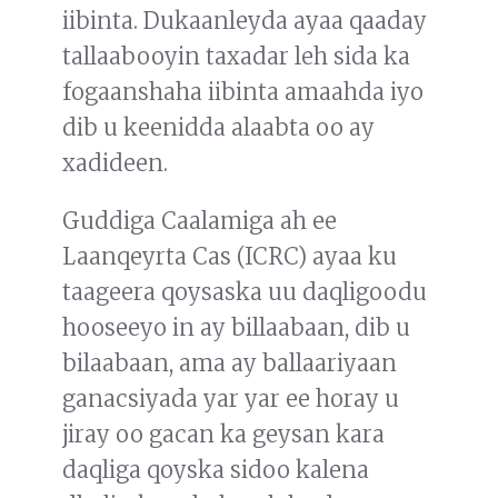
iibinta. Dukaanleyda ayaa qaaday
tallaabooyin taxadar leh sida ka
fogaanshaha iibinta amaahda iyo
dib u keenidda alaabta oo ay
xadideen.
Guddiga Caalamiga ah ee
Laanqeyrta Cas (ICRC) ayaa ku
taageera qoysaska uu daqligoodu
hooseeyo in ay billaabaan, dib u
bilaabaan, ama ay ballaariyaan
ganacsiyada yar yar ee horay u
jiray oo gacan ka geysan kara
daqliga qoyska sidoo kalena