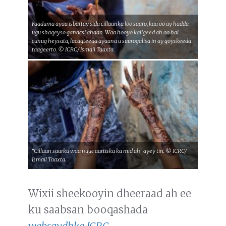
Faaduma ayaa isbartay sida cillaanka loo saaro, kaa oo ay hadda
ugu shaqeyso ganacsi ahaan. Waa hooyo kaligeed ah oo hal
cunug heysata, lacagteeda ayaana u suurogalisa in ay qoyskeeda
taageerto. © ICRC/ Ismail Taaxta.
“Cillaan saarku waa nuuc aartiska ka mid ah” ayey tiri. © ICRC/
Ismail Taaxta.
Wixii sheekooyin dheeraad ah ee
ku saabsan booqashada
websaydhka ICRC
.