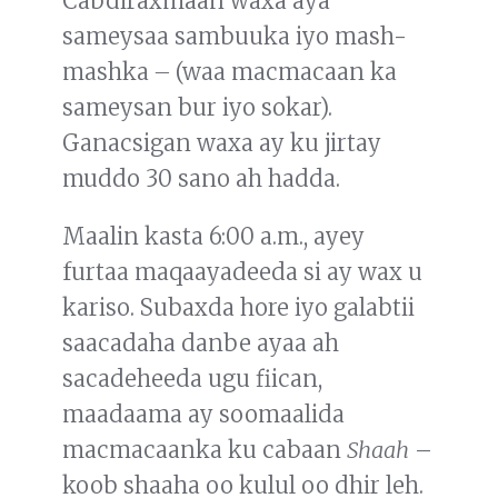
Cabdiraxmaan waxa aya
sameysaa sambuuka iyo mash-
mashka
–
(waa macmacaan ka
sameysan bur iyo sokar).
Ganacsigan waxa ay ku jirtay
muddo 30 sano ah hadda.
Maalin kasta 6:00 a.m., ayey
furtaa maqaayadeeda si ay wax u
kariso. Subaxda hore iyo galabtii
saacadaha danbe ayaa ah
sacadeheeda ugu fiican,
maadaama ay soomaalida
macmacaanka ku cabaan
Shaah
–
koob shaaha oo kulul oo dhir leh.