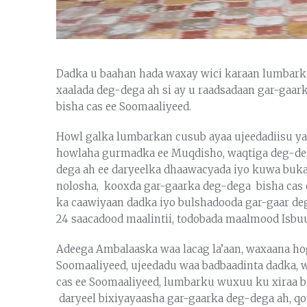
Dadka u baahan hada waxay wici karaan lumbarka 
xaalada deg-dega ah si ay u raadsadaan gar-gaar
bisha cas ee Soomaaliyeed.
Howl galka lumbarkan cusub ayaa ujeedadiisu ya
howlaha gurmadka ee Muqdisho, waqtiga deg-dega
dega ah ee daryeelka dhaawacyada iyo kuwa buka
nolosha, kooxda gar-gaarka deg-dega bisha cas 
ka caawiyaan dadka iyo bulshadooda gar-gaar de
24 saacadood maalintii, todobada maalmood Isbuu
Adeega Ambalaaska waa lacag la’aan, waxaana ho
Soomaaliyeed, ujeedadu waa badbaadinta dadka, 
cas ee Soomaaliyeed, lumbarku wuxuu ku xiraa b
daryeel bixiyayaasha gar-gaarka deg-dega ah, q