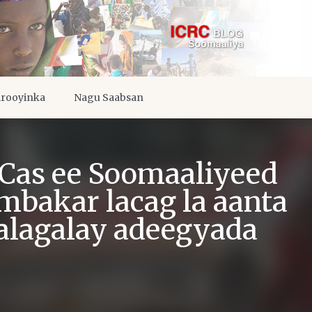
irooyinka
Nagu Saabsan
 Cas ee Soomaaliyeed
mbakar lacag la aanta
talagalay adeegyada