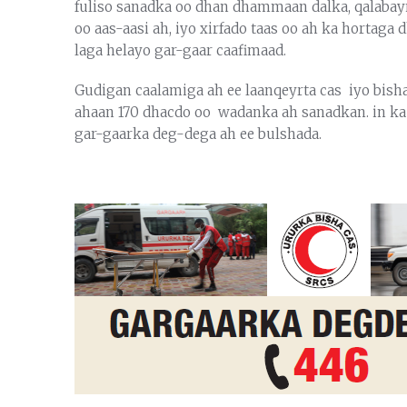
fuliso sanadka oo dhan dhammaan dalka, qalabay
oo aas-aasi ah, iyo xirfado taas oo ah ka hortaga
laga helayo gar-gaar caafimaad.
Gudigan caalamiga ah ee laanqeyrta cas iyo bis
ahaan 170 dhacdo oo wadanka ah sanadkan. in ka 
gar-gaarka deg-dega ah ee bulshada.