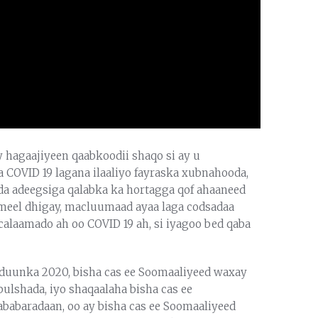
hagaajiyeen qaabkoodii shaqo si ay u
 COVID 19 lagana ilaaliyo fayraska xubnahooda,
sida adeegsiga qalabka ka hortagga qof ahaaneed
 meel dhigay, macluumaad ayaa laga codsadaa
calaamado ah oo COVID 19 ah, si iyagoo bed qaba
aduunka 2020, bisha cas ee Soomaaliyeed waxay
ulshada, iyo shaqaalaha bisha cas ee
ababaradaan, oo ay bisha cas ee Soomaaliyeed