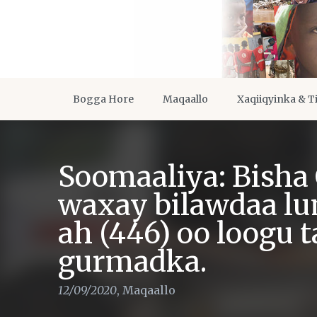
Bogga Hore
Maqaallo
Xaqiiqyinka & T
Soomaaliya: Bisha
waxay bilawdaa lu
ah (446) oo loogu 
gurmadka.
12/09/2020
,
Maqaallo