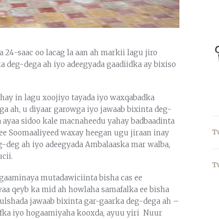
24-saac oo lacag la aan ah markii lagu jiro
ka deg-dega ah iyo adeegyada gaadiidka ay bixiso
hay in lagu xoojiyo tayada iyo waxqabadka
 ah, u diyaar garowga iyo jawaab bixinta deg-
 ayaa sidoo kale macnaheedu yahay badbaadinta
T
ee Soomaaliyeed waxay heegan ugu jiraan inay
g-deg ah iyo adeegyada Ambalaaska mar walba,
cii.
T
gaaminaya mutadawiciinta bisha cas ee
waa qeyb ka mid ah howlaha samafalka ee bisha
ulshada jawaab bixinta gar-gaarka deg-dega ah –
ofka iyo hogaamiyaha kooxda, ayuu yiri Nuur