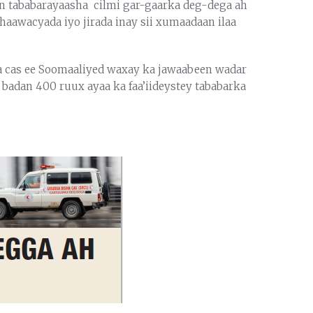
n tababarayaasha cilmi gar-gaarka deg-dega ah
 dhaawacyada iyo jirada inay sii xumaadaan ilaa
ha cas ee Soomaaliyed waxay ka jawaabeen wadar
badan 400 ruux ayaa ka faa’iideystey tababarka