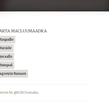
ARTA MACLUUMAADKA
Maqaallo
Warside
Qoraallo
Muuqaal
Jagooyin Banaan
weets by @ICRCSomalia_