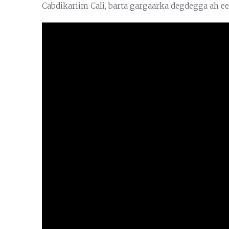
Cabdikariim Cali, barta gargaarka degdegga ah e