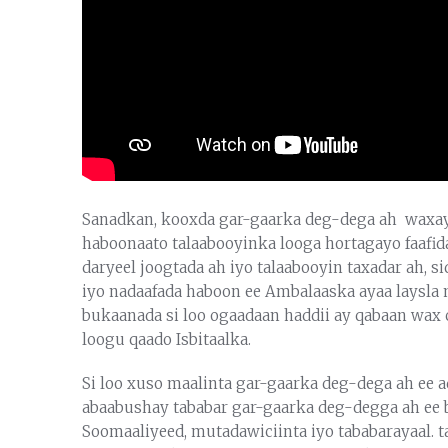
Sanadkan, kooxda gar-gaarka deg-dega ah waxay 
haboonaato talaabooyinka looga hortagayo faafida
daryeel joogtada ah iyo talaabooyin taxadar ah, 
iyo nadaafada haboon ee Ambalaaska ayaa laysla
bukaanada si loo ogaadaan haddii ay qabaan wax 
loogu qaado Isbitaalka.
Si loo xuso maalinta gar-gaarka deg-dega ah ee 
abaabushay tababar gar-gaarka deg-degga ah ee b
Soomaaliyeed, mutadawiciinta iyo tababarayaal. t