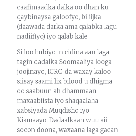
caafimaadka dalka oo dhan ku
qaybinaysa galoofyo, biliijka
(daawada darka ama qalabka lagu
nadiifiyo) iyo qalab kale.
Si loo hubiyo in cidina aan laga
tagin dadalka Soomaaliya looga
joojinayo, ICRC-da waxay kaloo
siisay saami lix bilood u dhigma
oo saabuun ah dhammaan
maxaabiista iyo shaqaalaha
xabsiyada Muqdisho iyo
Kismaayo. Dadaalkaan wuu sii
socon doona, waxaana laga gacan