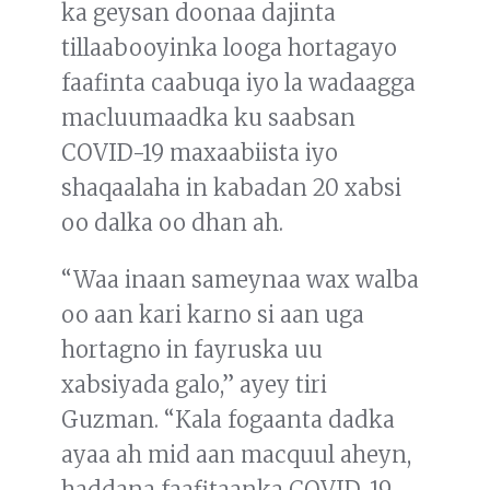
ka geysan doonaa dajinta
tillaabooyinka looga hortagayo
faafinta caabuqa iyo la wadaagga
macluumaadka ku saabsan
COVID-19 maxaabiista iyo
shaqaalaha in kabadan 20 xabsi
oo dalka oo dhan ah.
“Waa inaan sameynaa wax walba
oo aan kari karno si aan uga
hortagno in fayruska uu
xabsiyada galo,” ayey tiri
Guzman. “Kala fogaanta dadka
ayaa ah mid aan macquul aheyn,
haddana faafitaanka COVID-19