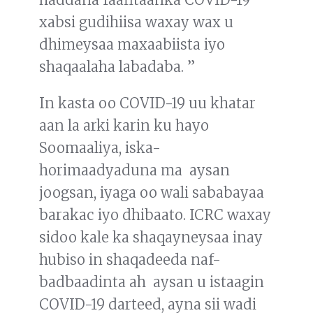
xabsi gudihiisa waxay wax u
dhimeysaa maxaabiista iyo
shaqaalaha labadaba. ”
In kasta oo COVID-19 uu khatar
aan la arki karin ku hayo
Soomaaliya, iska-
horimaadyaduna ma aysan
joogsan, iyaga oo wali sababayaa
barakac iyo dhibaato. ICRC waxay
sidoo kale ka shaqayneysaa inay
hubiso in shaqadeeda naf-
badbaadinta ah aysan u istaagin
COVID-19 darteed, ayna sii wadi