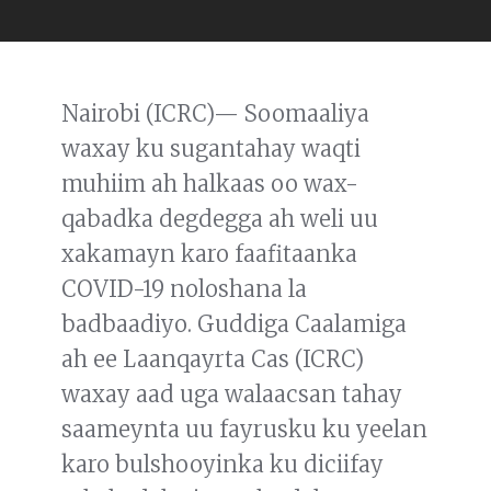
Nairobi (ICRC)— Soomaaliya
waxay ku sugantahay waqti
muhiim ah halkaas oo wax-
qabadka degdegga ah weli uu
xakamayn karo faafitaanka
COVID-19 noloshana la
badbaadiyo. Guddiga Caalamiga
ah ee Laanqayrta Cas (ICRC)
waxay aad uga walaacsan tahay
saameynta uu fayrusku ku yeelan
karo bulshooyinka ku diciifay