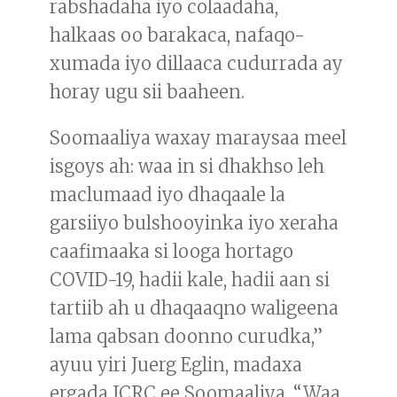
rabshadaha iyo colaadaha,
halkaas oo barakaca, nafaqo-
xumada iyo dillaaca cudurrada ay
horay ugu sii baaheen.
Soomaaliya waxay maraysaa meel
isgoys ah: waa in si dhakhso leh
maclumaad iyo dhaqaale la
garsiiyo bulshooyinka iyo xeraha
caafimaaka si looga hortago
COVID-19, hadii kale, hadii aan si
tartiib ah u dhaqaaqno waligeena
lama qabsan doonno curudka,”
ayuu yiri Juerg Eglin, madaxa
ergada ICRC ee Soomaaliya. “Waa