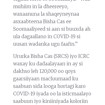
muhiim in la dheereeyo,
waxaanuna la shaqeyneynaa
asxaabteena Bisha Cas ee
Soomaaliyeed si aan si buuxda ah
ula dagaallano in COVID-19 si
uusan wadanka ugu faafin.”
Ururka Bisha Cas (SRCS) iyo ICRC
waxay ku dadaalayaan in ay si
dakhso leh 120,000 oo qoys
gaarsiiyaan macluumaad ku
saabsan sida looga hortagi karo
COVID-19 iyada oo la isticmaalayo
saabuun iyo kiniiniyada koloriin