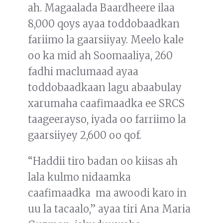
ah. Magaalada Baardheere ilaa
8,000 qoys ayaa toddobaadkan
fariimo la gaarsiiyay. Meelo kale
oo ka mid ah Soomaaliya, 260
fadhi maclumaad ayaa
toddobaadkaan lagu abaabulay
xarumaha caafimaadka ee SRCS
taageerayso, iyada oo farriimo la
gaarsiiyey 2,600 oo qof.
“Haddii tiro badan oo kiisas ah
lala kulmo nidaamka
caafimaadka ma awoodi karo in
uu la tacaalo,” ayaa tiri Ana Maria