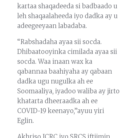
kartaa shaqadeeda si badbaado u
leh shaqaalaheeda iyo dadka ay u
adeegeeyaan labadaba.
“Rabshadaha ayaa sii socda.
Dhibaatooyinka cimilada ayaa sii
socda. Waa inaan wax ka
qabannaa baahiyaha ay qabaan
dadka ugu nugulka ah ee
Soomaaliya, iyadoo waliba ay jirto
khatarta dheeraadka ah ee
COVID-19 keenayo,”ayuu yiri
Eglin.
Akhriso ICRC iyo SRCS iftiimin