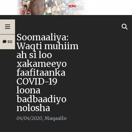
Soomaaliya:
SO
Waqti muhiim
ah si loo
xakameeyo
faafitaanka
COVID-19
loona
badbaadiyo
nolosha
04/04/2020
,
Maqaallo