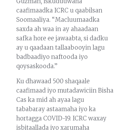
Guzman, iskuduuwaha
caafimaadka ICRC u qaabilsan
Soomaaliya. “Macluumaadka
saxda ah waa in ay ahaadaan
safka hore ee jawaabta, si dadku
ay u qaadaan tallaabooyin lagu
badbaadiyo naftooda iyo
qoysaskooda.”
Ku dhawaad 500 shaqaale
caafimaad iyo mutadawiciin Bisha
Cas ka mid ah ayaa lagu
tababaray astaamaha iyo ka
hortagga COVID-19. ICRC waxay
isbitaallada iyo xarumaha