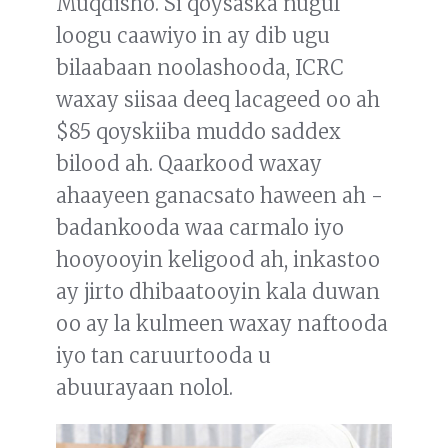
Muqdisho. Si qoysaska nugul
loogu caawiyo in ay dib ugu
bilaabaan noolashooda, ICRC
waxay siisaa deeq lacageed oo ah
$85 qoyskiiba muddo saddex
bilood ah. Qaarkood waxay
ahaayeen ganacsato haween ah -
badankooda waa carmalo iyo
hooyooyin keligood ah, inkastoo
ay jirto dhibaatooyin kala duwan
oo ay la kulmeen waxay naftooda
iyo tan caruurtooda u
abuurayaan nolol.