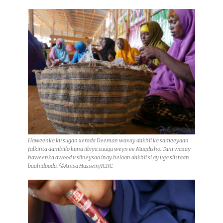
Haweenka ku sugan xerada Deeman waxay dakhli ka sameeyaan
falkinta dambiilo kuna iibiya suuqa weyn ee Muqdisho. Tani waxay
haweenka awood u siineysaa inay helaan dakhli si ay uga siistaan
baahidooda. ©Anisa Hussein/ICRC