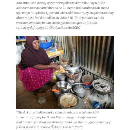
Muslimo Ciise waxay gacanta ku falkisaa dambiilo si ay u fuliso
dalabaadka macaamiisheeda oo ku sugan Bakaaraha oo ah suuqa
ugu weyn Muqdisho. Qiyaastii laba toddobaad ayey ku qaadataa si ay
dhammeyso hal dambiil oo ku iibiso $30. “Inta yar aan ka helo
waxaan awoodaa in aan cunto iyo daawo uga soo iibsado
caruurteyda,” ayey tiri. ©Anisa Hussein/ICRC
“Hurdo kuma laabto marka salaada subax aan tukado 5:00
subaxnimo,” ayey tiri Basra Maxamed, ganacsigeeda waa
makhaayad yar oo ay ka iibiso canjeero iyo shaaha, goor hore ayey
furtaa si looga quraacdo. ©Anisa Hussein/ICRC