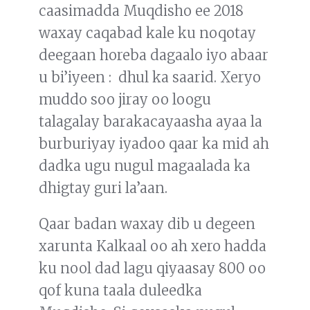
caasimadda Muqdisho ee 2018
waxay caqabad kale ku noqotay
deegaan horeba dagaalo iyo abaar
u bi’iyeen : dhul ka saarid. Xeryo
muddo soo jiray oo loogu
talagalay barakacayaasha ayaa la
burburiyay iyadoo qaar ka mid ah
dadka ugu nugul magaalada ka
dhigtay guri la’aan.
Qaar badan waxay dib u degeen
xarunta Kalkaal oo ah xero hadda
ku nool dad lagu qiyaasay 800 oo
qof kuna taala duleedka