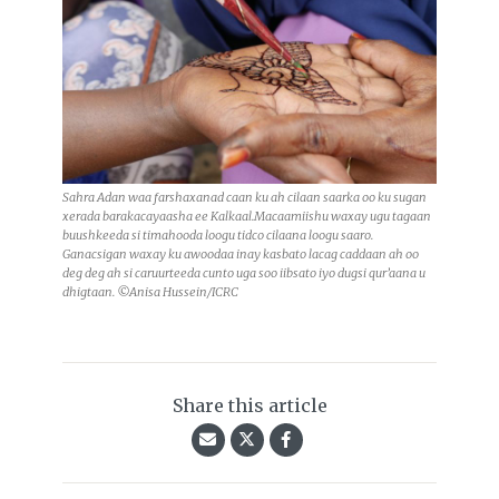
Sahra Adan waa farshaxanad caan ku ah cilaan saarka oo ku sugan
xerada barakacayaasha ee Kalkaal.Macaamiishu waxay ugu tagaan
buushkeeda si timahooda loogu tidco cilaana loogu saaro.
Ganacsigan waxay ku awoodaa inay kasbato lacag caddaan ah oo
deg deg ah si caruurteeda cunto uga soo iibsato iyo dugsi qur’aana u
dhigtaan. ©Anisa Hussein/ICRC
Share this article