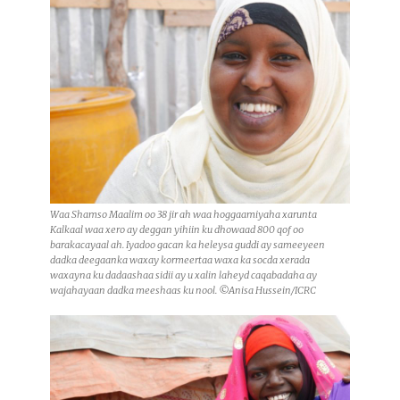
Waa Shamso Maalim oo 38 jir ah waa hoggaamiyaha xarunta
Kalkaal waa xero ay deggan yihiin ku dhowaad 800 qof oo
barakacayaal ah. Iyadoo gacan ka heleysa guddi ay sameeyeen
dadka deegaanka waxay kormeertaa waxa ka socda xerada
waxayna ku dadaashaa sidii ay u xalin laheyd caqabadaha ay
wajahayaan dadka meeshaas ku nool. ©Anisa Hussein/ICRC