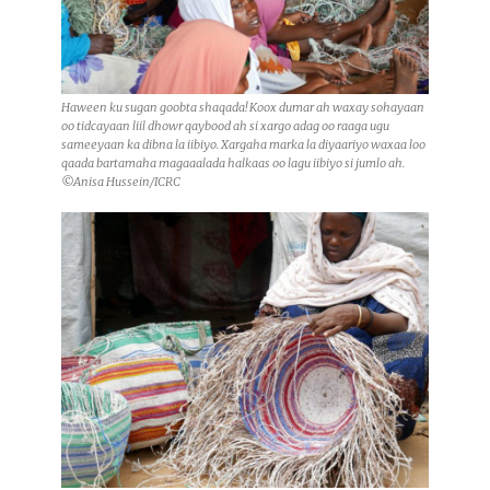
Haween ku sugan goobta shaqada! Koox dumar ah waxay sohayaan
oo tidcayaan liil dhowr qaybood ah si xargo adag oo raaga ugu
sameeyaan ka dibna la iibiyo. Xargaha marka la diyaariyo waxaa loo
qaada bartamaha magaaalada halkaas oo lagu iibiyo si jumlo ah.
©Anisa Hussein/ICRC