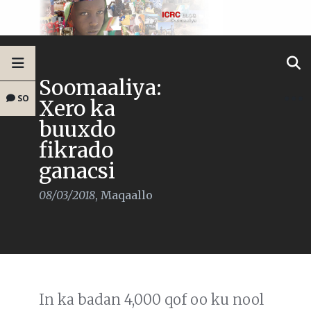
Soomaaliya:
SO
Xero ka
buuxdo
fikrado
ganacsi
08/03/2018
,
Maqaallo
In ka badan 4,000 qof oo ku nool