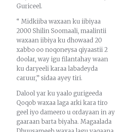
Guriceel.
“ Midkiiba waxaan ku iibiyaa
2000 Shilin Soomaali, maalintii
waxaan iibiya ku dhowaad 20
xabbo oo noqoneysa qiyaastii 2
doolar, way igu filantahay waan
ku daryeeli karaa labadeyda
caruur,” sidaa ayey tiri.
Dalool yar ku yaalo gurigeeda
Qoqob waxaa laga arki kara tiro
geel iyo dameero u ordayaan in ay
gaaraan barta biyaha. Magaalada
Dhuusameeb waxaa lagu yaqaana