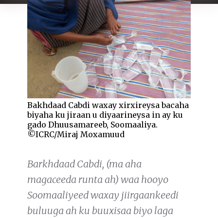
Bakhdaad Cabdi waxay xirxireysa bacaha
biyaha ku jiraan u diyaarineysa in ay ku
gado Dhuusamareeb, Soomaaliya.
©ICRC/Miraj Moxamuud
Barkhdaad Cabdi, (ma aha
magaceeda runta ah) waa hooyo
Soomaaliyeed waxay jiirgaankeedi
buluuga ah ku buuxisaa biyo laga