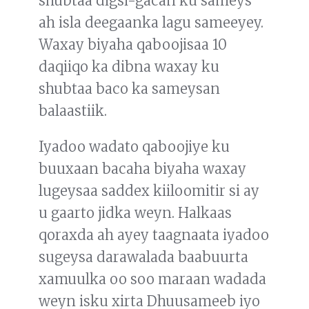
shubtaa digsi-gacan ku sameys
ah isla deegaanka lagu sameeyey.
Waxay biyaha qaboojisaa 10
daqiiqo ka dibna waxay ku
shubtaa baco ka sameysan
balaastiik.
Iyadoo wadato qaboojiye ku
buuxaan bacaha biyaha waxay
lugeysaa saddex kiiloomitir si ay
u gaarto jidka weyn. Halkaas
qoraxda ah ayey taagnaata iyadoo
sugeysa darawalada baabuurta
xamuulka oo soo maraan wadada
weyn isku xirta Dhuusameeb iyo