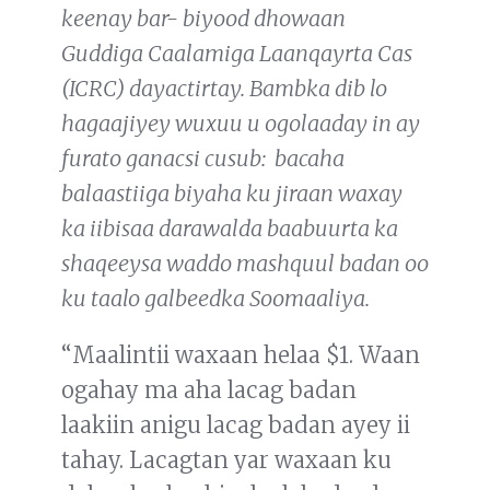
keenay bar- biyood dhowaan
Guddiga Caalamiga Laanqayrta Cas
(ICRC) dayactirtay. Bambka dib lo
hagaajiyey wuxuu u ogolaaday in ay
furato ganacsi cusub: bacaha
balaastiiga biyaha ku jiraan waxay
ka iibisaa darawalda baabuurta ka
shaqeeysa waddo mashquul badan oo
ku taalo galbeedka Soomaaliya.
“Maalintii waxaan helaa $1. Waan
ogahay ma aha lacag badan
laakiin anigu lacag badan ayey ii
tahay. Lacagtan yar waxaan ku