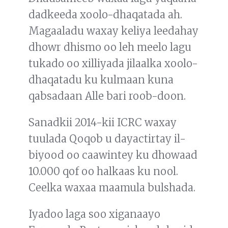
dadkeeda xoolo-dhaqatada ah.
Magaaladu waxay keliya leedahay
dhowr dhismo oo leh meelo lagu
tukado oo xilliyada jilaalka xoolo-
dhaqatadu ku kulmaan kuna
qabsadaan Alle bari roob-doon.
Sanadkii 2014-kii ICRC waxay
tuulada Qoqob u dayactirtay il-
biyood oo caawintey ku dhowaad
10.000 qof oo halkaas ku nool.
Ceelka waxaa maamula bulshada.
Iyadoo laga soo xiganaayo