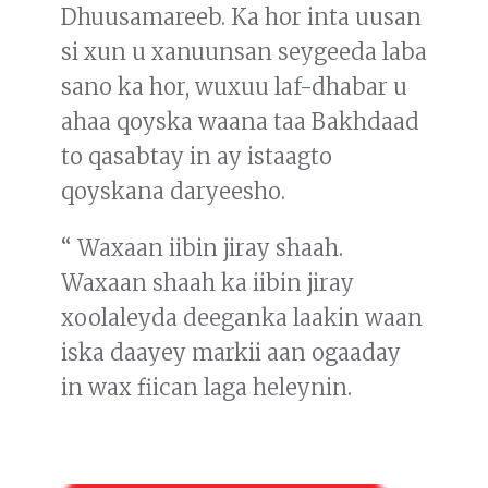
Dhuusamareeb. Ka hor inta uusan
si xun u xanuunsan seygeeda laba
sano ka hor, wuxuu laf-dhabar u
ahaa qoyska waana taa Bakhdaad
to qasabtay in ay istaagto
qoyskana daryeesho.
“ Waxaan iibin jiray shaah.
Waxaan shaah ka iibin jiray
xoolaleyda deeganka laakin waan
iska daayey markii aan ogaaday
in wax fiican laga heleynin.