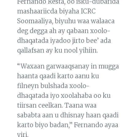
Fernando Resta, oo isku-dubarida
mashaariicda biyaha ICRC
Soomaaliya, biyuhu waa walaaca
deg degga ah ay qabaan xoolo-
dhaqatada iyadoo jirto bee’ ada
qallafsan ay ku nool yihiin.
“Waxaan garwaaqsanay in mugga
haanta qaadi karto aanu ku
filneyn bulshada xoolo-
dhaqatada iyo xoolahaba oo ku
tiirsan ceelkan. Taana waa
sababta aan u dhisnay haan qaadi
karto biyo badan,” Fernando ayaa
yiri.