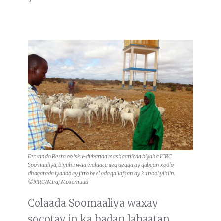
Fernando Resta oo isku-dubarida mashaariicda biyaha ICRC
Soomaaliya, biyuhu waa walaaca deg degga ay qabaan xoolo-
dhaqatada iyadoo ay jirto bee’ ada qallafsan ay ku nool yihiin.
©ICRC/Miraj Moxamuud
Colaada Soomaaliya waxay
socotay in ka badan labaatan