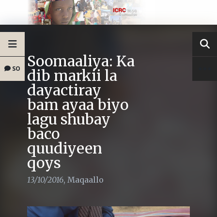
Soomaaliya: Ka
SO
dib markii la
dayactiray
bam ayaa biyo
lagu shubay
baco
quudiyeen
qoys
13/10/2016
,
Maqaallo