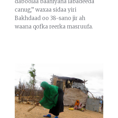
daboolaa baahiyaha labadeeda
canug,” waxaa sidaa yiri
Bakhdaad oo 38-sano jir ah
waana qofka reerka masruufa.