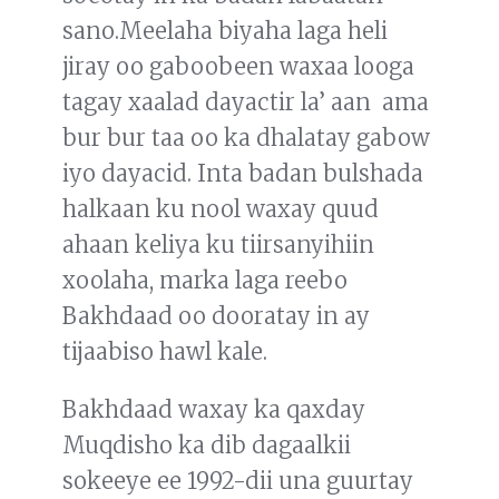
sano.Meelaha biyaha laga heli
jiray oo gaboobeen waxaa looga
tagay xaalad dayactir la’ aan ama
bur bur taa oo ka dhalatay gabow
iyo dayacid. Inta badan bulshada
halkaan ku nool waxay quud
ahaan keliya ku tiirsanyihiin
xoolaha, marka laga reebo
Bakhdaad oo dooratay in ay
tijaabiso hawl kale.
Bakhdaad waxay ka qaxday
Muqdisho ka dib dagaalkii
sokeeye ee 1992-dii una guurtay