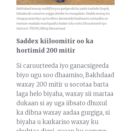
Bakhdaad waxay nadiifineysa gurigeeda ku yaalo tuulada Qoqob,
labadeeda caruurna xagga dambe ka muuqdaan. Hadda waxay ka
shaqeysataa biyo ay ka iibiso darawalda baabuurta xamuulka oo
maraan wadada mashquulka badan isku-xirta Dhusamareb iyo
Guriceel. ©ICRC/Miraj Moxamuud
Saddex kiiloomitir oo ka
hortimid 200 mitir
Si caruurteeda iyo ganacsigeeda
biyo ugu soo dhaamiso, Bakhdaad
waxay 200 mitir u socotaa barta
laga helo biyaha, waxay sii martaa
dukaan si ay uga iibsato dhuxul
ka dibna waxay aadaa gurgiga, si
biyaha u karkariso waxay ku