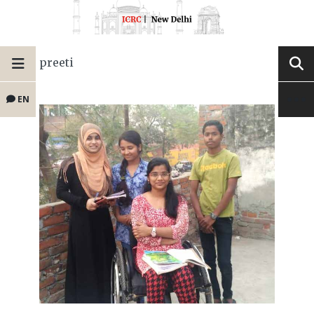
preeti
EN