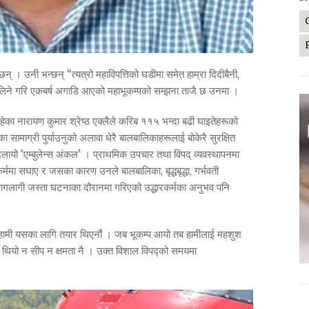
न् । उनी भन्छन् “त्यत्रो महाविपत्तिको घडीमा समेत हाम्रा दिदीबैनी,
 लिने गरि एकबर्ष अगाडि आएको महाभूकम्पको सम्झना ताजै छ उनमा ।
ा नारायण कुमार श्रेष्ठ एक्लैले करिब ११५ भन्दा बढी घाइतेहरूको
 सामाग्री पुर्याउनुको अलावा धेरै बालबालिकाहरूलाई बोकेरै सुरक्षित
िलायो ‘एम्बुलेन्स अंकल’ । प्राथमिक उपचार तथा विपद् व्यवस्थापनमा
्ममा सघाए र जसका कारण उनले बालबालिका, बृद्धबृद्धा, गर्भवती
आगलागी जस्ता घटनाका दौरानमा गरिएको उद्धारकर्मका अनुभव पनि
 “हामी यसका लागि तयार थिएनौं । जब भूकम्प आयो तब हामीलाई महशुश
 थियो न सीप न क्षमता नै । उक्त विशाल विपद्को समयमा