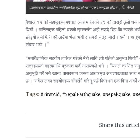
भूकम्पपश्चात संचालित मनोबैज्ञानिक प्राथमिक उपचार सत्रका दौरान । © नेरेसो
बैशाख १२ को महाभूकम्प पश्चात त्यहि महिनको २९ को दास्रो ठूलो धक्का स
थियौं । मानिसहरू पहिलो धक्को त्राससँग अझै लड्दै थिए कि त्यस्तो भयो
छोड्यो हामी फेरी एकैठाउँमा भेला भयौं र हाम्रो सत्र जारी राख्यौं ।
संचार भयो ।”
“मनोबैज्ञानिक सहयोग हासिल गरेको मेरो लागि त्यो पहिलो अनुभव थियो
सत्रहरूको महत्वमाथि प्रकाश पार्दै नारायणले भने । “यसले त्रसित समुद
अनुभूति गरें भने खाना, वासस्थान जस्ता आधारभूत आवश्यकताका साथ स
छ । सबैखालका सहयोगहरू सँगसँगै गरिनु पर्छ किनभने एक विना अर्को 
Tags:
,
,
,
#FirstAid
#NepalEarthquake
#NepalQuake
#Re
Share this artic