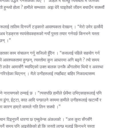
ाको उद्धार गर्नसकेका थिए । “अहिले म सोंच्छु त्यसबेला म जत्तिको
न्थ्यो होला ? हामीले सम्भवतः अझ धेरै घाइतेको जीवन बचाउँन सक्थ्यौं
ूलाई तालिम दिनपर्ने टड्कारो आवश्यकता देख्छन् । “मेरो उमेर ढल्कँदै
अब रेडक्रस स्वयंसेवकहरूको नयाँ पुस्ता तयार गर्नपर्छ किनभने यस्ता
्छन् ।”
राहतका काम संचालन गर्नु सजिलो हुँदैन । “कसलाई पहिले सहयोग गर्न
आवश्यकतामा हुन्छन्, त्यस्तोमा कुन आधारमा अगि बढ्ने ? त्यो समय
्रो लडेर आमासँगै च्यापिएको उक्त बालक उनकै अँगालोमा थियो र अवस्था
गरिरहेका थिएनन् । मैले उनीहरुलाई त्यहाँबाट बाहिर निकाल्दासम्म
भन्ने नारायणको ठम्याई छ । “त्यसपछि हामीले छेवैमा उभिएकाहरूलाई पनि
का ढुंगा, ईट्टा, काठ आदि पन्छाउने काममा हामीले उनीहरूलाई खटायौं र
जसका कारण हाम्रो कामले गति लिन सक्यो ।”
ान दिइनुपर्ने धारणा छ एम्बुलेन्स अंकलको । “अरु कुरा सँगसँगै
च्न पर्ने समय पनि आइसेकेको हो कि जस्तो लाग्छ मलाई किनभने यस्ता