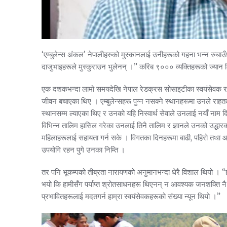
‘एम्बुलेन्स अंकल’ नेपालीहरुको मुस्कानलाई उनीहरूको गहना भन्न रुचाउँछ
दाजुभाइहरूले मुस्कुराउन भुलेनन् ।” करिब ९००० व्यक्तिहरूको ज्यान
एक दशकभन्दा लामो समयदेखि नेपाल रेडक्रस सोसाइटीका स्वयंसेवक रहेक
जीवन बचाएका थिए । एम्बुलेन्सहरू पुग्न नसक्ने स्थानहरूमा उनले राहतका
स्थानसम्म ल्याएका थिए र उनको यहि निस्वार्थ सेवाले उनलाई नयाँ नाम द
विभिन्न तालिम हासिल गरेका उनलाई तिनै तालिम र ज्ञानले उनको उद्धारकर
महिलाहरूलाई सहायता गर्न सके । विगतका दिनहरूमा बाढी, पहिरो तथा 
उपयोगि रहन पुगे उनका निम्ति ।
तर पनि भूकम्पको तीब्रता नारायणको अनुमानभन्दा धेरै विशाल थियो ।
भयो कि हामीसँग पर्याप्त श्रोतसाधनहरू थिएनन् न आवश्यक जनशक्ति नै
प्रभावितहरूलाई मदतगर्न हाम्रा स्वयंसेवकहरूको संख्या न्यून थियो ।”