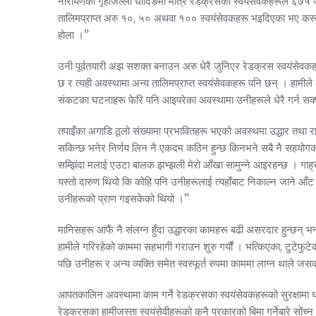
नारायणको गृहजिल्ला धादिङमा मात्र रेडक्रसका स्वयंसेवकहरूले ६७५ जन
तालिमप्राप्त अरु १०, ५० अथवा १०० स्वयंसेवकहरू भइदिएका भए कस्तो हु
होला ।”
उनी पूर्वतयारी अझ सशक्त बनाउन अरु धेरै जुनिएर रेडक्रस स्वयंसेवकहर
छ र त्यही अवस्थामा अन्य तालिमप्राप्त स्वयंसेवकहरू पनि छन् । हामीले 
संकटका घटनाहरू फेरि पनि आइपरेका अवस्थामा उनीहरूले धेरै गर्न सक
तपाइँका अगाडि ठूलो संख्यामा प्रभावितहरू भएको अवस्थमा उद्धार तथा 
सकिन्छ भनेर निर्णय लिन नै एकदम कठिन हुन्छ किनभने सबै नै सहयोगको 
सम्झिंदा मलाई एउटा बालक झभ्झली मेरो आँखा सामुन्ने आइरहन्छ । गाह
यस्तो दारुण थियो कि कोहि पनि उनीहरूलाई त्यहाँबाट निकाल्न जाने आँट 
उनीहरूको प्राण गइसकेको थियो ।”
मानिसहरू आफैं नै संलग्न हुँदा उद्धारका कामहरू बढी असरदार हुन्छन् 
हामीले गरिरहेको काममा सहभागी गराउन शुरु गर्यौं । भत्किएका, टुटेफुटे
पछि उनीहरू र अन्य व्यक्ति समेत स्वस्फूर्त रुपमा काममा लाग्न थाले 
आपतकालिन अवस्थामा काम गर्ने रेडक्रसका स्वयंसेवकहरूको सुरक्षामा ध्य
रेडक्रसका हामीजस्ता स्वयंसेवीहरूको कुनै प्रकारको बिमा गर्नेबारे सों