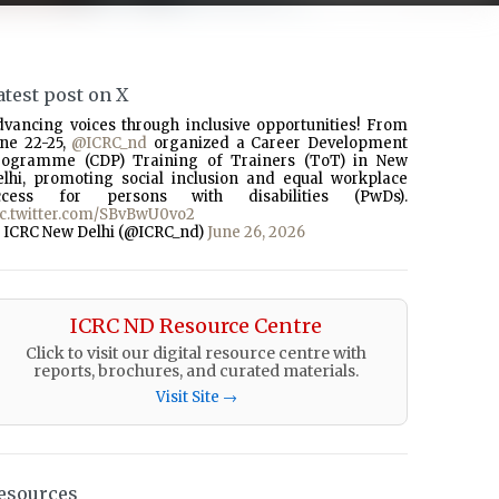
atest post on X
dvancing voices through inclusive opportunities! From
une 22-25,
@ICRC_nd
organized a Career Development
rogramme (CDP) Training of Trainers (ToT) in New
elhi, promoting social inclusion and equal workplace
ccess for persons with disabilities (PwDs).
ic.twitter.com/SBvBwU0vo2
 ICRC New Delhi (@ICRC_nd)
June 26, 2026
ICRC ND Resource Centre
Click to visit our digital resource centre with
reports, brochures, and curated materials.
Visit Site →
esources