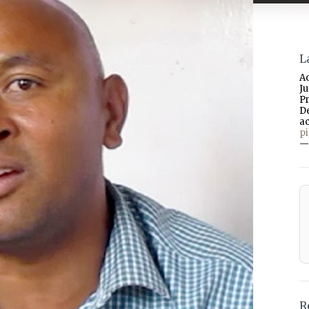
L
A
J
P
D
a
p
—
R