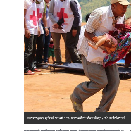
नारायण कुमार श्रेष्ठले गत बर्ष ११५ भन्दा बढीको जीवन बँचाए । © आईसीआरसी