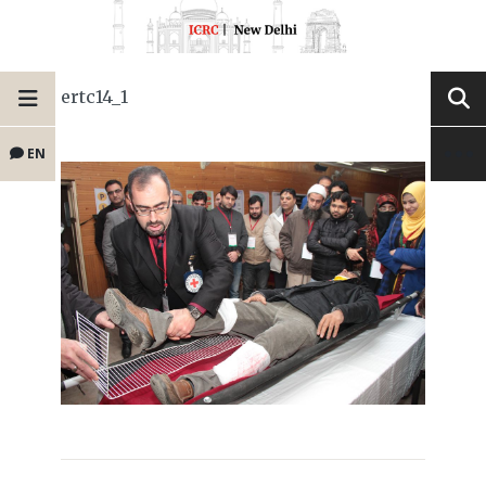
ertc14_1
EN